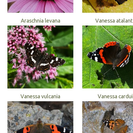
Araschnia levana
Vanessa atalant
Vanessa vulcania
Vanessa cardui