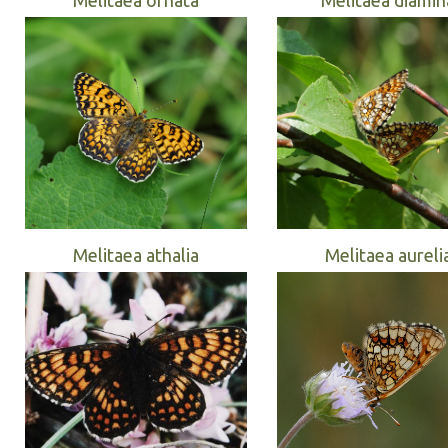
Melitaea athalia
Melitaea aureli