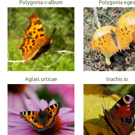
Polygonia c-album
Polygonia ege
Aglais urticae
Inachis io