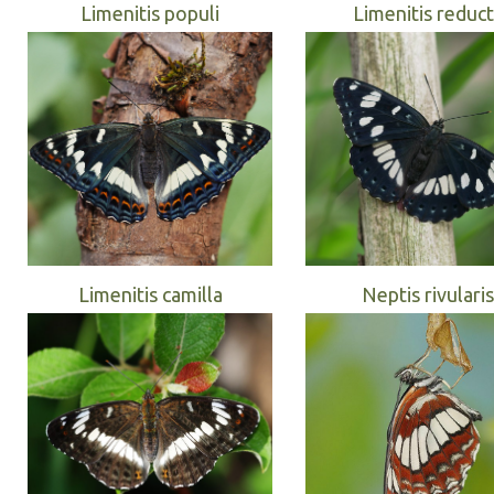
Limenitis populi
Limenitis reduc
Limenitis camilla
Neptis rivularis