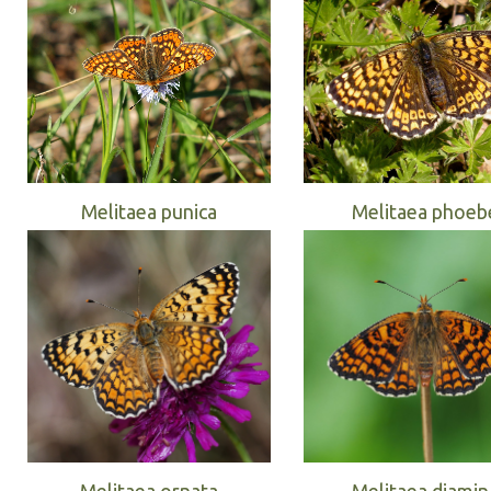
Melitaea punica
Melitaea phoeb
Melitaea ornata
Melitaea diamin