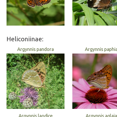
Heliconiinae:
Argynnis pandora
Argynnis paphi
Argynnis laodice
Argynnis aglaja