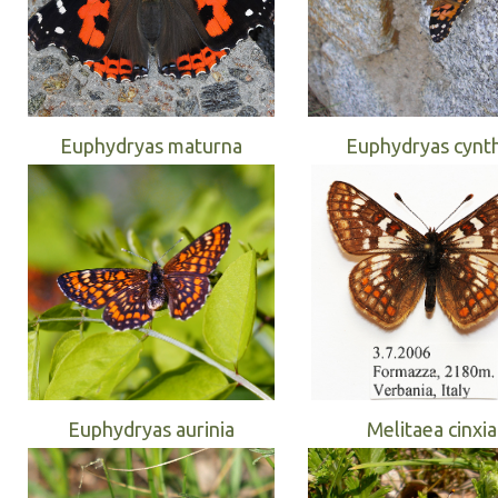
Euphydryas maturna
Euphydryas cynth
Euphydryas aurinia
Melitaea cinxia