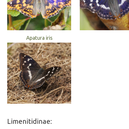
Apatura iris
Limenitidinae: