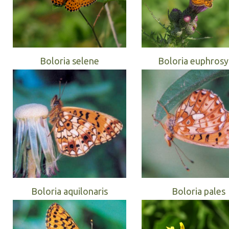
Boloria selene
Boloria euphros
Boloria aquilonaris
Boloria pales