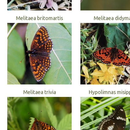
Melitaea britomartis
Melitaea didym
Melitaea trivia
Hypolimnas misip