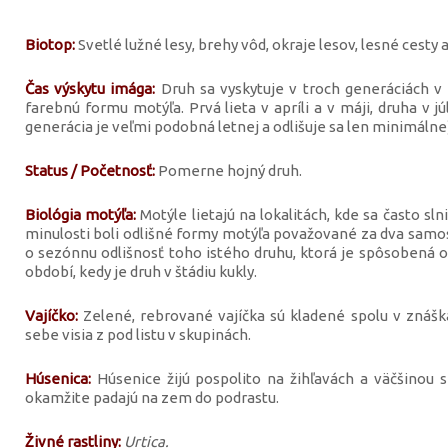
Biotop:
Svetlé lužné lesy, brehy vôd, okraje lesov, lesné cesty a
Čas výskytu imága:
Druh sa vyskytuje v troch generáciách v 
farebnú formu motýľa. Prvá lieta v apríli a v máji, druha v jú
generácia je veľmi podobná letnej a odlišuje sa len minimálne
Status / Početnosť:
Pomerne hojný druh.
Biológia motýľa:
Motýle lietajú na lokalitách, kde sa často sln
minulosti boli odlišné formy motýľa považované za dva samos
o sezónnu odlišnosť toho istého druhu, ktorá je spôsobená o
období, kedy je druh v štádiu kukly.
Vajíčko:
Zelené, rebrované vajíčka sú kladené spolu v znáš
sebe visia z pod listu v skupinách.
Húsenica:
Húsenice žijú pospolito na žihľavách a väčšinou se
okamžite padajú na zem do podrastu.
Živné rastliny:
Urtica.