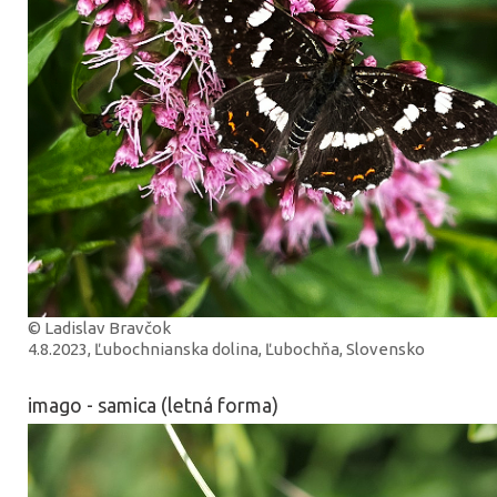
© Ladislav Bravčok
4.8.2023, Ľubochnianska dolina, Ľubochňa, Slovensko
imago - samica (letná forma)