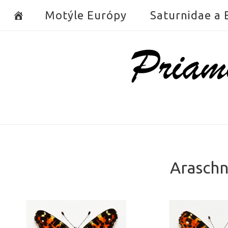
Skip
Motýle Európy
Saturnidae a
to
content
Home
Araschn