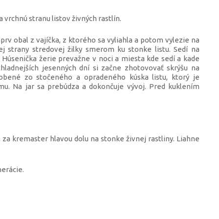
 vrchnú stranu listov živných rastlín.
rv obal z vajíčka, z ktorého sa vyliahla a potom vylezie na
hej strany stredovej žilky smerom ku stonke listu. Sedí na
. Húsenička žerie prevažne v noci a miesta kde sedí a kade
chladnejších jesenných dní si začne zhotovovať skrýšu na
yrobené zo stočeného a opradeného kúska listu, ktorý je
imu. Na jar sa prebúdza a dokončuje vývoj. Pred kuklením
za kremaster hlavou dolu na stonke živnej rastliny. Liahne
erácie.