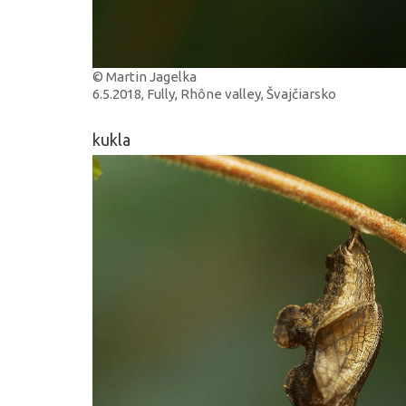
© Martin Jagelka
6.5.2018, Fully, Rhône valley, Švajčiarsko
kukla