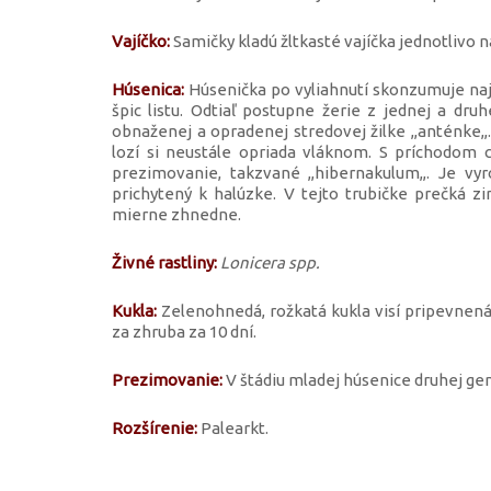
Vajíčko:
Samičky kladú žltkasté vajíčka jednotlivo na
Húsenica:
Húsenička po vyliahnutí skonzumuje najp
špic listu. Odtiaľ postupne žerie z jednej a dru
obnaženej a opradenej stredovej žilke ,,anténke,,
lozí si neustále opriada vláknom. S príchodom 
prezimovanie, takzvané ,,hibernakulum,,. Je v
prichytený k halúzke. V tejto trubičke prečká z
mierne zhnedne.
Živné rastliny:
Lonicera spp.
Kukla:
Zelenohnedá, rožkatá kukla visí pripevnená 
za zhruba za 10 dní.
Prezimovanie:
V štádiu mladej húsenice druhej gen
Rozšírenie:
Palearkt.