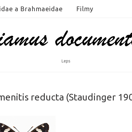
idae a Brahmaeidae
Filmy
Leps
menitis reducta (Staudinger 19