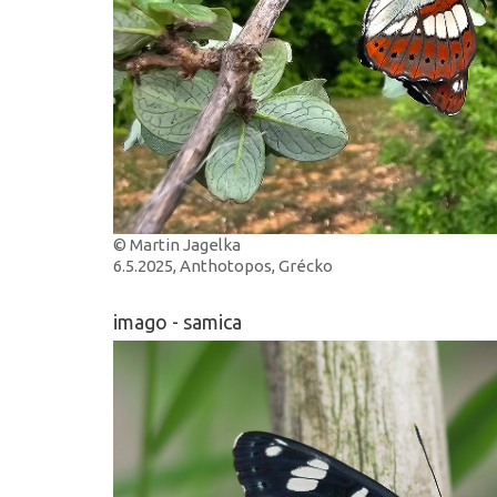
© Martin Jagelka
6.5.2025, Anthotopos, Grécko
imago - samica