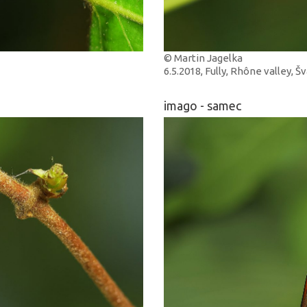
© Martin Jagelka
6.5.2018, Fully, Rhône valley, Š
imago - samec