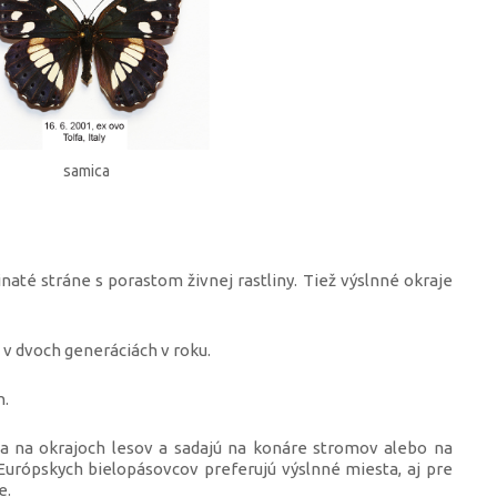
samica
inaté stráne s porastom živnej rastliny. Tiež výslnné okraje
 v dvoch generáciách v roku.
h.
a na okrajoch lesov a sadajú na konáre stromov alebo na
 Európskych bielopásovcov preferujú výslnné miesta, aj pre
e.