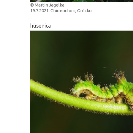
© Martin Jagelka
19.7.2021, Chionochori, Grécko
húsenica