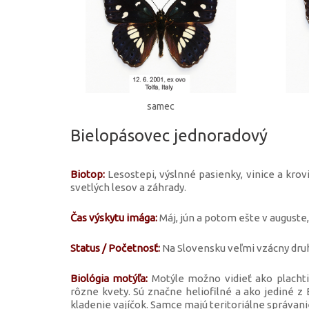
samec
Bielopásovec jednoradový
Biotop:
Lesostepi, výslnné pasienky, vinice a krov
svetlých lesov a záhrady.
Čas výskytu imága:
Máj, jún a potom ešte v auguste,
Status / Početnosť:
Na Slovensku veľmi vzácny dru
Biológia motýľa:
Motýle možno vidieť ako plachti
rôzne kvety. Sú značne heliofilné a ako jediné z
kladenie vajíčok. Samce majú teritoriálne správani