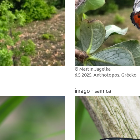
© Martin Jagelka
6.5.2025, Anthotopos, Grécko
imago - samica