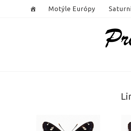
Skip
Motýle Európy
Saturn
to
content
Home
Li