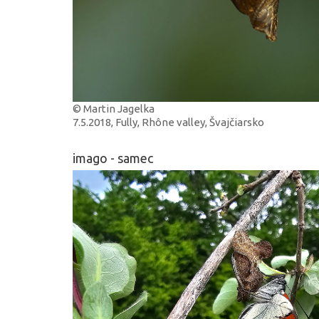
© Martin Jagelka
7.5.2018, Fully, Rhône valley, Švajčiarsko
imago - samec