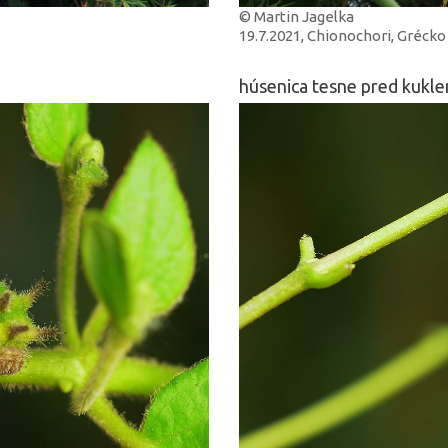
© Martin Jagelka
19.7.2021, Chionochori, Grécko
húsenica tesne pred kukl