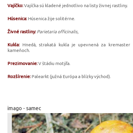
Vajíčko:
Vajíčka sú kladené jednotlivo na listy živnej rastliny.
Húsenica:
Húsenica žije solitérne.
Živné rastliny:
Parietaria officinalis,
Kukla:
Hnedá, strakatá kukla je upevnená za kremaster 
kameňoch.
Prezimovanie:
V štádiu motýľa.
Rozšírenie:
Palearkt (južná Európa a blízky východ).
imago - samec