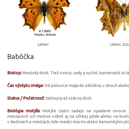
samec
samec zo
Babôčka
Biotop:
Mestský druh. Tiež vinice, sady a suché, kamenisté str
Čas výskytu imága:
Od polovice mája do októbra, v dvoch alebo
Status / Početnosť:
Nehojný až vzácny druh.
Biológia motýľa:
Motýle často sadajú na opadané ovocie z
mesiacoch ich možno vidieť aj na vlhkej pôde alebo na kveto
v dedinách a mestách, kde medzi múrmi alebo kamenitými plotm