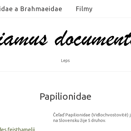
idae a Brahmaeidae
Filmy
Leps
Papilionidae
Čeľaď Papilionidae (Vidlochvostovité) 
na Slovensku žije 5 druhov.
ides feisthamelii