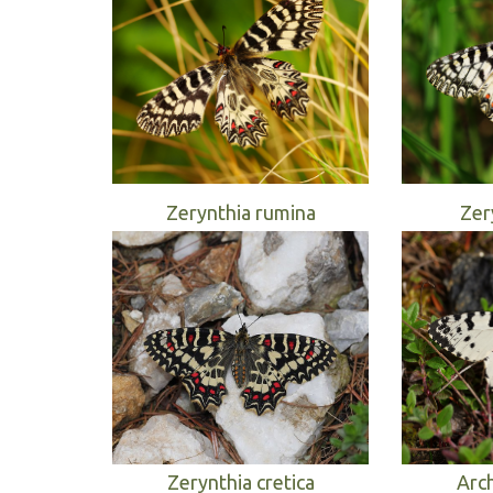
Zerynthia rumina
Zer
Zerynthia cretica
Arc