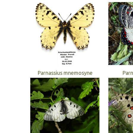
Parnassius mnemosyne
Parn