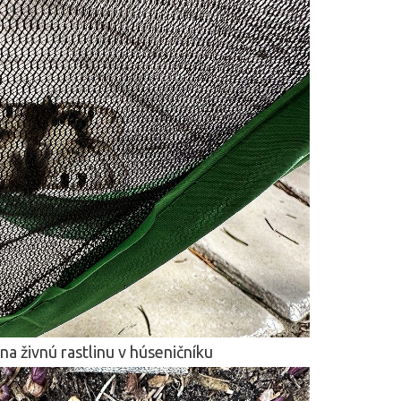
na živnú rastlinu v húseničníku