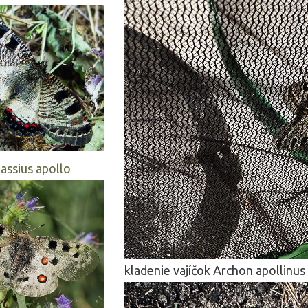
assius apollo
kladenie vajíčok Archon apollinus 