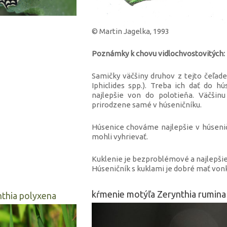
© Martin Jagelka, 1993
Poznámky k chovu vidlochvostovitých:
Samičky väčšiny druhov z tejto čeľad
Iphiclides spp.). Treba ich dať do hú
najlepšie von do polotieňa. Väčšin
prirodzene samé v húseničníku.
Húsenice chováme najlepšie v húseničn
mohli vyhrievať.
Kuklenie je bezproblémové a najlepšie
Húseničník s kuklami je dobré mať vonku 
kŕmenie motýľa Zerynthia rumin
thia polyxena