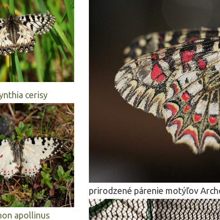
ynthia cerisy
prirodzené párenie motýľov Archo
hon apollinus