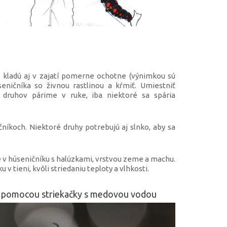
e kladú aj v zajatí pomerne ochotne (výnimkou sú
seničníka so živnou rastlinou a kŕmiť. Umiestniť
u druhov párime v ruke, iba niektoré sa spária
íkoch. Niektoré druhy potrebujú aj slnko, aby sa
 v húseničníku s halúzkami, vrstvou zeme a machu.
v tieni, kvôli striedaniu teploty a vlhkosti.
a pomocou striekačky s medovou vodou