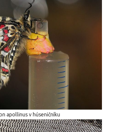
n apollinus v húseničníku