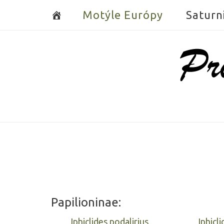
Skip
Motýle Európy
Saturn
to
content
Home
Papilioninae:
Iphiclides podalirius
Iphicl