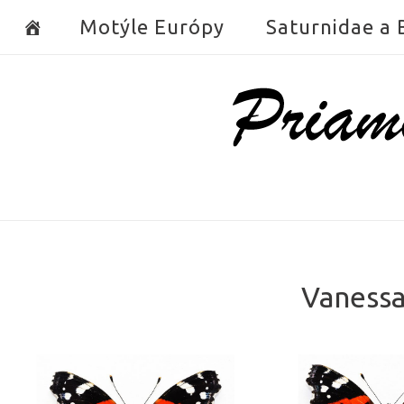
Skip
Motýle Európy
Saturnidae a
to
content
Home
Vanessa