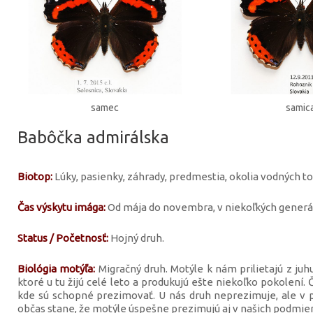
samec
samic
Babôčka admirálska
Biotop:
Lúky, pasienky, záhrady, predmestia, okolia vodných tok
Čas výskytu imága:
Od mája do novembra, v niekoľkých generác
Status / Početnosť:
Hojný druh.
Biológia motýľa:
Migračný druh. Motýle k nám prilietajú z juhu
ktoré u tu žijú celé leto a produkujú ešte niekoľko pokolení. 
kde sú schopné prezimovať. U nás druh neprezimuje, ale v 
občas stane, že motýle úspešne prezimujú aj v našich podmie