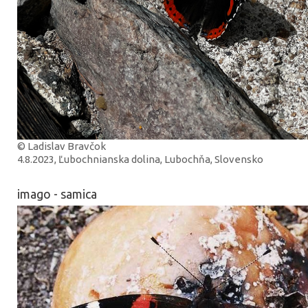
© Ladislav Bravčok
4.8.2023, Ľubochnianska dolina, Lubochňa, Slovensko
imago - samica