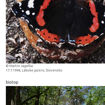
© Martin Jagelka
17.7.1998, Lábske jazero, Slovensko
biotop