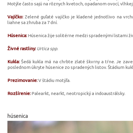
Motýle často sajú na rôznych kvetoch, opadanom ovocí, vlhkej
Vajíčko:
Zelené guľaté vajíčko je kladené jednotlivo na vrchn
liahne sa zhruba za 7 dní.
Húsenica:
Húsenica žije solitérne medzi spradenými listami živn
Živné rastliny:
Urtica spp
.
Kukla:
Šedá kukla má na chrbte zlaté škvrny a tŕne. Je zave
poslednom úkryte húsenice zo spradených listov. Štádium kukly
Prezimovanie:
V štádiu motýľa.
Rozšírenie:
Palearkt, nearkt, neotropický a indoaustrálsky.
húsenica