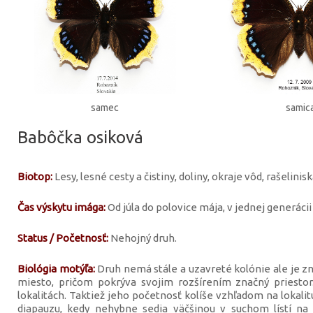
samec
samic
Babôčka osiková
Biotop:
Lesy, lesné cesty a čistiny, doliny, okraje vôd, rašelinisk
Čas výskytu imága:
Od júla do polovice mája, v jednej generácii 
Status / Početnosť:
Nehojný druh.
Biológia motýľa:
Druh nemá stále a uzavreté kolónie ale je zn
miesto, pričom pokrýva svojim rozšírením značný priesto
lokalitách. Taktiež jeho početnosť kolíše vzhľadom na lokalit
diapauzu, kedy nehybne sedia väčšinou v suchom lístí n