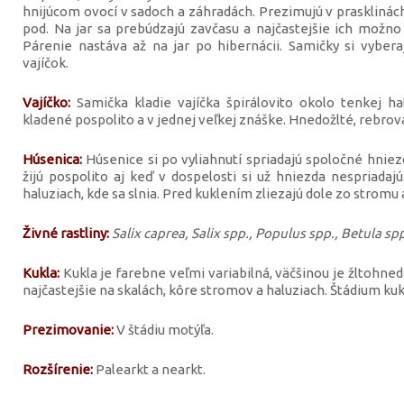
hnijúcom ovocí v sadoch a záhradách. Prezimujú v prasklinách 
pod. Na jar sa prebúdzajú zavčasu a najčastejšie ich možno 
Párenie nastáva až na jar po hibernácii. Samičky si vybe
vajíčok.
Vajíčko:
Samička kladie vajíčka špirálovito okolo tenkej h
kladené pospolito a v jednej veľkej znáške. Hnedožlté, rebrova
Húsenica:
Húsenice si po vyliahnutí spriadajú spoločné hniezd
žijú pospolito aj keď v dospelosti si už hniezda nespriadaj
haluziach, kde sa slnia. Pred kuklením zliezajú dole zo stromu
Živné rastliny:
Salix caprea, Salix spp., Populus spp., Betula sp
Kukla:
Kukla je farebne veľmi variabilná, väčšinou je žltohned
najčastejšie na skalách, kôre stromov a haluziach. Štádium kukl
Prezimovanie:
V štádiu motýľa.
Rozšírenie:
Palearkt a nearkt.