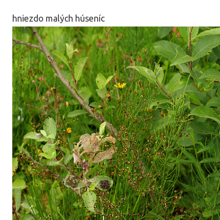
hniezdo malých húseníc