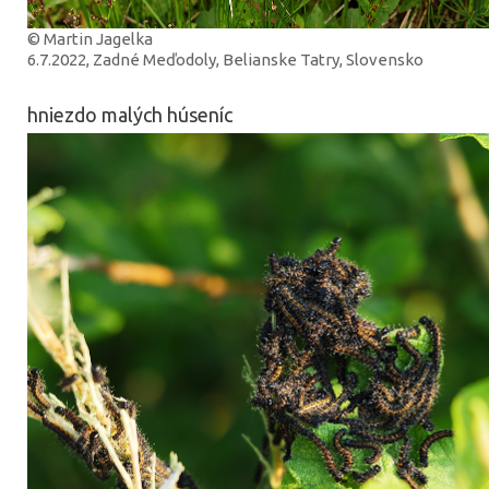
© Martin Jagelka
6.7.2022, Zadné Meďodoly, Belianske Tatry, Slovensko
hniezdo malých húseníc