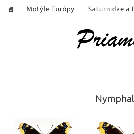
Skip
Motýle Európy
Saturnidae a
to
content
Home
Nymphali