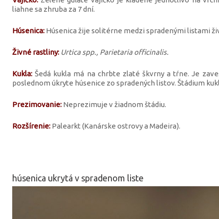
liahne sa zhruba za 7 dní.
Húsenica:
Húsenica žije solitérne medzi spradenými listami živn
Živné rastliny:
Urtica spp., Parietaria officinalis.
Kukla:
Šedá kukla má na chrbte zlaté škvrny a tŕne. Je zave
poslednom úkryte húsenice zo spradených listov. Štádium kukly
Prezimovanie:
Neprezimuje v žiadnom štádiu.
Rozšírenie:
Palearkt (Kanárske ostrovy a Madeira).
húsenica ukrytá v spradenom liste