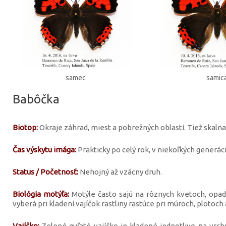
samec
samic
Babôčka
Biotop:
Okraje záhrad, miest a pobrežných oblastí. Tiež skalnaté
Čas výskytu imága:
Prakticky po celý rok, v niekoľkých generáci
Status / Početnosť:
Nehojný až vzácny druh.
Biológia motýľa:
Motýle často sajú na rôznych kvetoch, opad
vyberá pri kladení vajíčok rastliny rastúce pri múroch, plotoch
Vajíčko:
Zelené guľaté vajíčko je kladené jednotlivo na vrchn