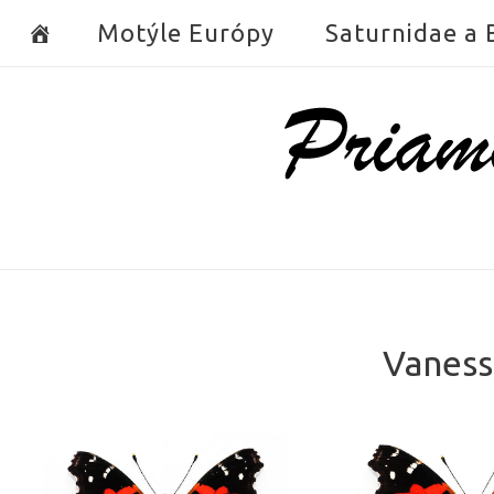
Skip
Motýle Európy
Saturnidae a
to
content
Home
Vaness