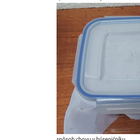
spôsob chovu v húseničníku