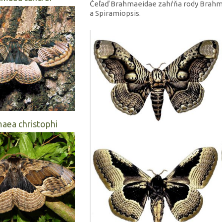
Čeľaď Brahmaeidae zahŕňa rody Brahmae
a Spiramiopsis.
aea christophi