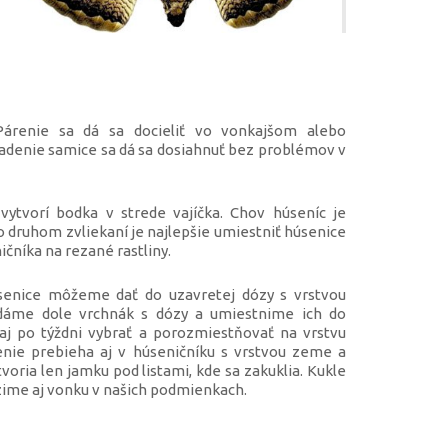
árenie sa dá sa docieliť vo vonkajšom alebo
adenie samice sa dá sa dosiahnuť bez problémov v
ytvorí bodka v strede vajíčka. Chov húseníc je
o druhom zvliekaní je najlepšie umiestniť húsenice
ničníka na rezané rastliny.
úsenice môžeme dať do uzavretej dózy s vrstvou
 dáme dole vrchnák s dózy a umiestnime ich do
aj po týždni vybrať a porozmiestňovať na vrstvu
enie prebieha aj v húseničníku s vrstvou zeme a
tvoria len jamku pod listami, kde sa zakuklia. Kukle
ime aj vonku v našich podmienkach.