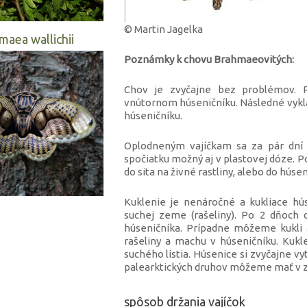
© Martin Jagelka
maea wallichii
Poznámky k chovu Brahmaeovitých:
Chov je zvyčajne bez problémov. P
vnútornom húseničníku. Následné vykl
húseničníku.
Oplodneným vajíčkam sa za pár dní v
spočiatku možný aj v plastovej dóze. P
do sita na živné rastliny, alebo do húse
Kuklenie je nenáročné a kukliace h
suchej zeme (rašeliny). Po 2 dňoch
húseničníka. Prípadne môžeme kukli 
rašeliny a machu v húseničníku. Kukl
suchého lístia. Húsenice si zvyčajne vy
palearktických druhov môžeme mať v z
spôsob držania vajíčok