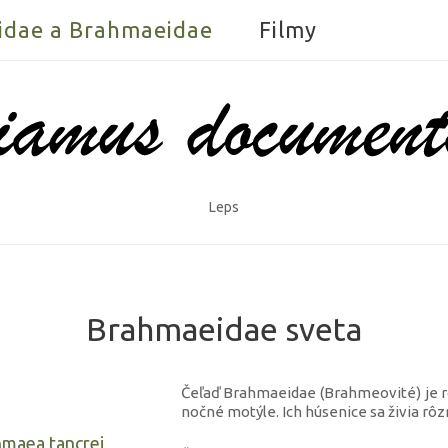
idae a Brahmaeidae
Filmy
Leps
Brahmaeidae sveta
Čeľaď Brahmaeidae (Brahmeovité) je ro
nočné motýle. Ich húsenice sa živia rôz
maea tancrei