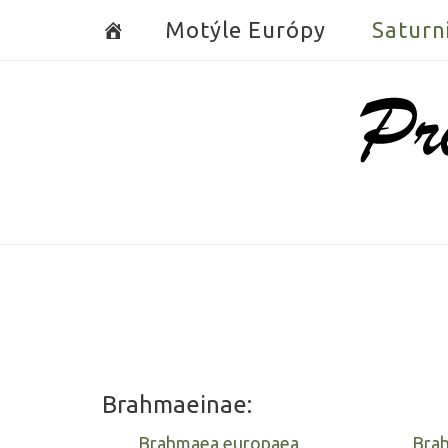
Skip
Motýle Európy
Saturn
to
content
Home
Brahmaeinae:
Brahmaea europaea
Brah