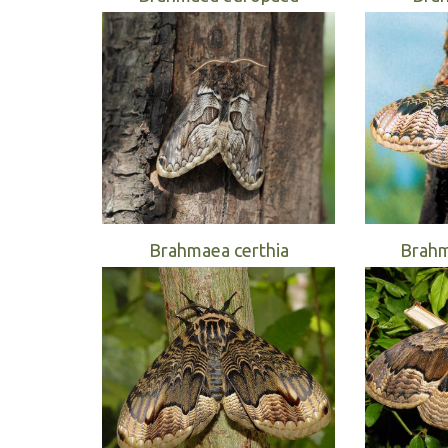
Brahmaea certhia
Brahm