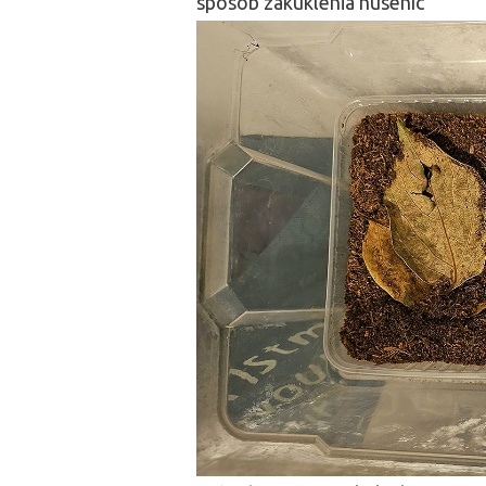
spôsob zakuklenia húseníc