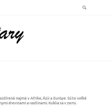
zšírená najmä v Afrike, Ázii a Európe. Sú to veľké
nymi drevinami a rastlinami. Kuklia sa v zemi.