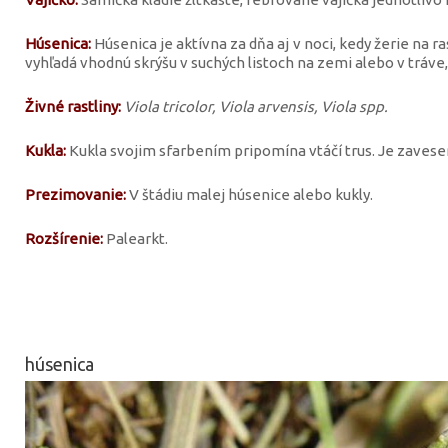
Húsenica:
Húsenica je aktívna za dňa aj v noci, kedy žerie na 
vyhľadá vhodnú skrýšu v suchých listoch na zemi alebo v tráve
Živné rastliny:
Viola tricolor, Viola arvensis, Viola spp.
Kukla:
Kukla svojim sfarbením pripomína vtáčí trus. Je zavesen
Prezimovanie:
V štádiu malej húsenice alebo kukly.
Rozšírenie:
Palearkt.
húsenica