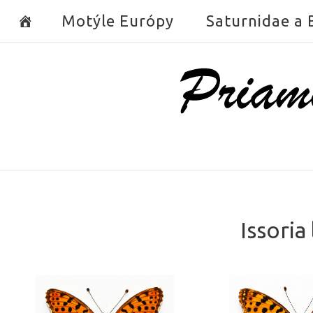
Skip
Motýle Európy
Saturnidae a
to
content
Home
Issoria