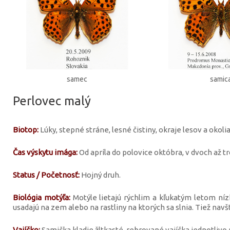
samec
samic
Perlovec malý
Biotop:
Lúky, stepné stráne, lesné čistiny, okraje lesov a okolia
Čas výskytu imága:
Od apríla do polovice októbra, v dvoch až t
Status / Početnosť:
Hojný druh.
Biológia motýľa:
Motýle lietajú rýchlim a kľukatým letom níz
usadajú na zem alebo na rastliny na ktorých sa slnia. Tiež nav
Vajíčko:
Samička kladie žltkasté, rebrované vajíčka jednotlivo na