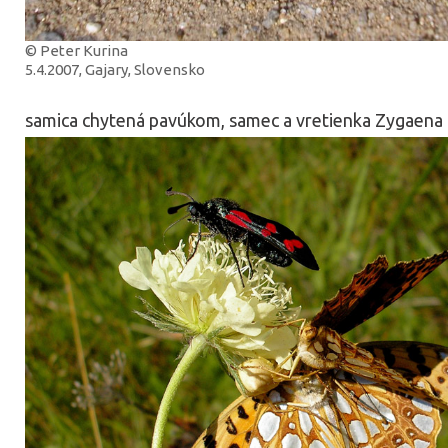
© Peter Kurina
5.4.2007, Gajary, Slovensko
samica chytená pavúkom, samec a vretienka Zygaena 