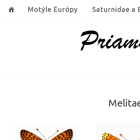
Skip
Motýle Európy
Saturnidae a
to
content
Home
Melitae