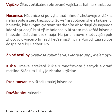
Vajíčko:
Žlté, vertikálne rebrované vajíčka sa liahnu zhruba za 
Húsenica:
Húsenice si po vyliahnutí ihneď zhotovujú z vlákna
neho spolu a žerú tiež spolu. Sú veľmi spoločenské a takmer ce
hniezde, kde svojim čiernym sfarbením absorbujú čo najviac t
kde si spriadajú hustejšie hniezdo, v ktorom má každá húsen
hniezde následne prezimujú. Na jar si znovu zhotovujú spolo
zhotovujú viacero hniezd, keďže rastliny na ktorých žijú sú p
dospelosti žijú jednotlivo.
Živné rastliny:
Scabiosa columbaria, Plantago spp., Melampyrum
Kukla:
Tmavá, strakatá kukla s množstvom čiernych a oranž
rastline. Štádium kukly je zhruba 3 týždne.
Prezimovanie:
V štádiu malej húsenice.
Rozšírenie:
Palearkt.
hniezdo malých húseníc