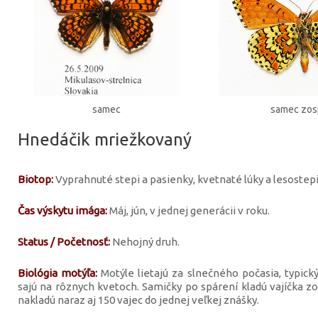
samec
samec zo
Hnedáčik mriežkovaný
Biotop:
Vyprahnuté stepi a pasienky, kvetnaté lúky a lesostepi
Čas výskytu imága:
Máj, jún, v jednej generácii v roku.
Status / Početnosť:
Nehojný druh.
Biológia motýľa:
Motýle lietajú za slnečného počasia, typic
sajú na rôznych kvetoch. Samičky po spárení kladú vajíčka zo 
nakladú naraz aj 150 vajec do jednej veľkej znášky.