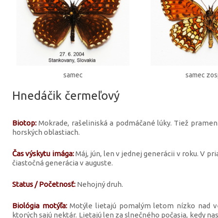
samec
samec zo
Hnedáčik čermeľový
Biotop:
Mokrade, rašeliniská a podmáčané lúky. Tiež prameni
horských oblastiach.
Čas výskytu imága:
Máj, jún, len v jednej generácii v roku. V p
čiastočná generácia v auguste.
Status / Početnosť:
Nehojný druh.
Biológia motýľa:
Motýle lietajú pomalým letom nízko nad ve
ktorých sajú nektár. Lietajú len za slnečného počasia, kedy nast