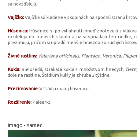
sa nevzďaľujú.
Vajíčko:
Vajíčka sú kladené v skupinách na spodnú stranu listov 
Húsenica:
Húsenice si po vyliahnutí ihneď zhotovujú z vlákna
rozdeľujú do menších skupín a už si spriadajú len riedke, 
prezimujú, pričom si upradú menšie hniezdo zo suchých listov
Živné rastliny:
Valeriana officinalis, Plantago, Veronica, Fili
Kukla:
Bielošedá, strakatá kukla s množstvom hnedých, čiern
dole na rastline. Štádium kukly je zhruba 2 týždne.
Prezimovanie:
V štádiu malej húsenice.
Rozšírenie:
Palearkt.
imago - samec