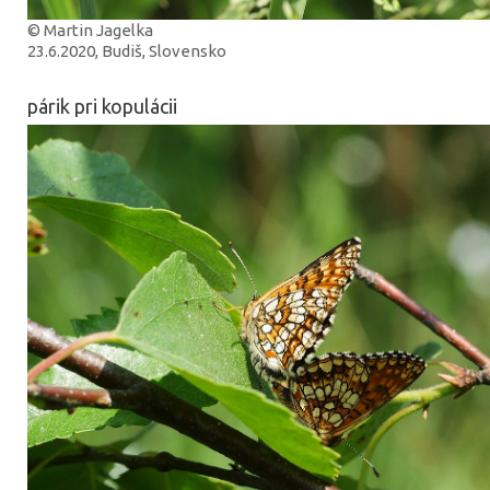
© Martin Jagelka
23.6.2020, Budiš, Slovensko
párik pri kopulácii