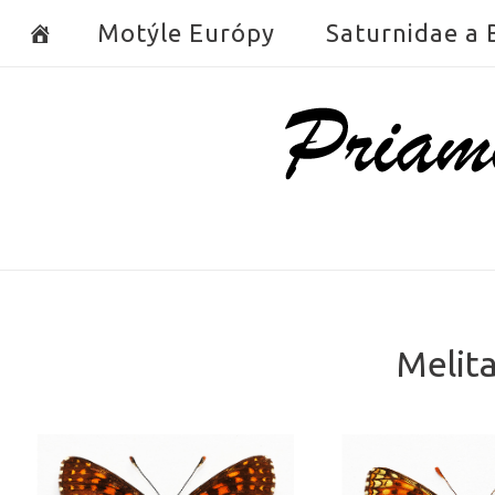
Skip
Motýle Európy
Saturnidae a
to
content
Home
Melit