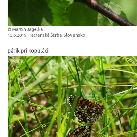
© Martin Jagelka
15.6.2019, Tatranská Štrba, Slovensko
párik pri kopulácii