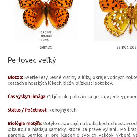
samec
samec zo
Perlovec veľký
Biotop:
Svetlé lesy, lesné čistiny a lúky, okraje vodných toko
cestách a horských lúkach, tiež v blízkosti potokov.
Čas výskytu imága:
Od júna do polovice augusta, v jednej generá
Status / Početnosť:
Nehojný druh.
Biológia motýľa:
Motýle často sajú na bodliakoch, chrastavcoc
lokalitou a hľadajú samičky, ktoré sa práve vyliahli. Po k
párenie. Samica si pre kladenie svojich vajíčok vyberá väč