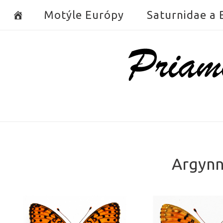
Skip
Motýle Európy
Saturnidae a
to
content
Home
Argynni