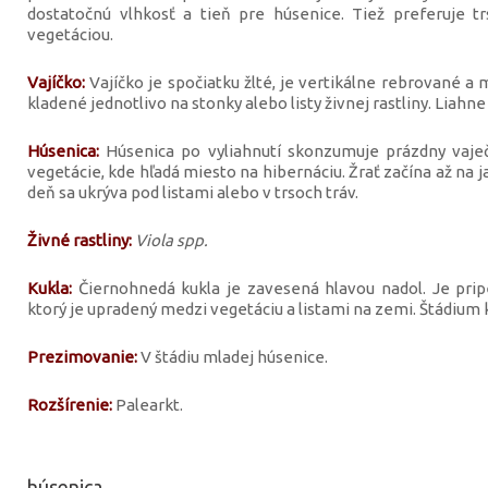
dostatočnú vlhkosť a tieň pre húsenice. Tiež preferuje t
vegetáciou.
Vajíčko:
Vajíčko je spočiatku žlté, je vertikálne rebrované a 
kladené jednotlivo na stonky alebo listy živnej rastliny. Liahne
Húsenica:
Húsenica po vyliahnutí skonzumuje prázdny vaje
vegetácie, kde hľadá miesto na hibernáciu. Žrať začína až na j
deň sa ukrýva pod listami alebo v trsoch tráv.
Živné rastliny:
Viola spp.
Kukla:
Čiernohnedá kukla je zavesená hlavou nadol. Je pri
ktorý je upradený medzi vegetáciu a listami na zemi. Štádium k
Prezimovanie:
V štádiu mladej húsenice.
Rozšírenie:
Palearkt.
húsenica