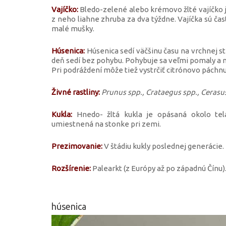
Vajíčko:
Bledo-zelené alebo krémovo žlté vajíčko je
z neho liahne zhruba za dva týždne. Vajíčka sú ča
malé mušky.
Húsenica:
Húsenica sedí väčšinu času na vrchnej st
deň sedí bez pohybu. Pohybuje sa veľmi pomaly a m
Pri podráždení môže tiež vystrčiť citrónovo pách
Živné rastliny:
Prunus spp., Crataegus spp., Cerasus
Kukla:
Hnedo- žltá kukla je opásaná okolo tel
umiestnená na stonke pri zemi.
Prezimovanie:
V štádiu kukly poslednej generácie.
Rozšírenie:
Palearkt (z Európy až po západnú Čínu)
húsenica