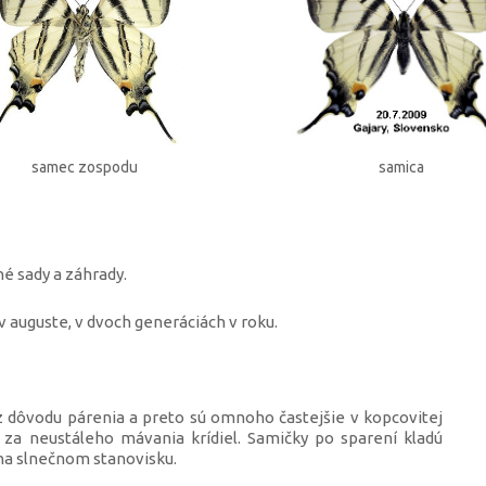
samec zospodu
samica
é sady a záhrady.
 v auguste, v dvoch generáciách v roku.
z dôvodu párenia a preto sú omnoho častejšie v kopcovitej
 za neustáleho mávania krídiel. Samičky po sparení kladú
 na slnečnom stanovisku.