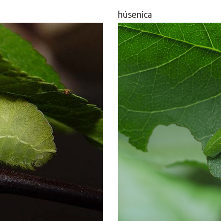
húsenica