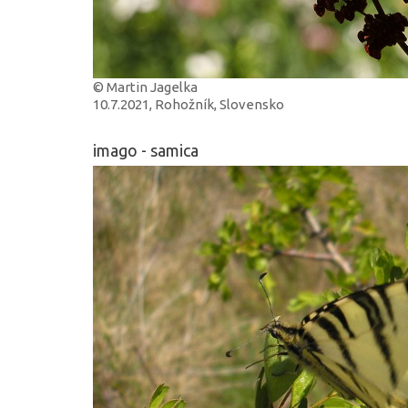
© Martin Jagelka
10.7.2021, Rohožník, Slovensko
imago - samica