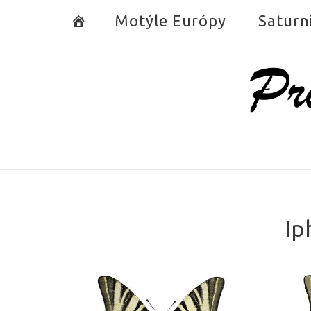
Skip
Motýle Európy
Saturn
to
content
Home
Ip