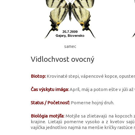
samec
Vidlochvost ovocný
Biotop:
Krovinaté stepi, vápencové kopce, opusten
Čas výskytu imága:
Apríl, máj a potom ešte v júli až
Status / Početnosť:
Pomerne hojný druh.
Biológia motýľa:
Motýle sa zlietavajú na kopcoch 
krajine. Lietajú pomerne vysoko a z kvetov sajú
vajíčka jednotlivo najmä na menšie kríčky rastúce