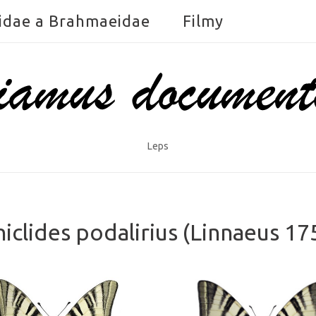
idae a Brahmaeidae
Filmy
Leps
hiclides podalirius (Linnaeus 17