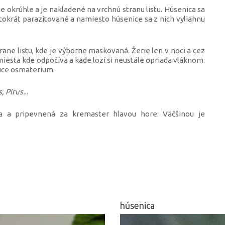
 okrúhle a je nakladené na vrchnú stranu listu. Húsenica sa
stokrát parazitované a namiesto húsenice sa z nich vyliahnu
rane listu, kde je výborne maskovaná. Žerie len v noci a cez
iesta kde odpočíva a kade lozí si neustále opriada vláknom.
nuce osmaterium.
, Pirus.
..
a a pripevnená za kremaster hlavou hore. Väčšinou je
.
húsenica