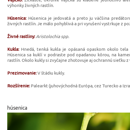
výhonky živných rastlín.
Húsenica:
Húsenica je jedovatá a preto ju väčšina predátoro
živných rastlín. Je málo pohyblivá a pri vyrušení vystrkuje z p
Živné rastliny:
Aristolochia spp.
Kukla:
Hnedá, tenká kukla je opásaná opaskom okolo tela 
Húsenica sa kuklí v podraste pod opadanou kôrou, na kame
rastlín. Okolo kukly si zvyčajne zhotovuje aj ochrannú sieťku z 
Prezimovanie:
V štádiu kukly.
Rozšírenie:
Palearkt (juhovýchodná Európa, cez Turecko a Izrael
húsenica