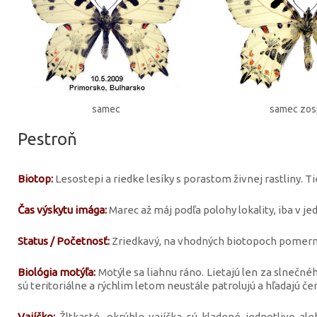
samec
samec zo
Pestroň
Biotop:
Lesostepi a riedke lesíky s porastom živnej rastliny. Ti
Čas výskytu imága:
Marec až máj podľa polohy lokality, iba v jed
Status / Početnosť:
Zriedkavý, na vhodných biotopoch pomern
Biológia motýľa:
Motýle sa liahnu ráno. Lietajú len za slnečnéh
sú teritoriálne a rýchlim letom neustále patrolujú a hľadajú če
Vajíčko:
Žltkasté, okrúhle vajíčka sú kladené jednotlivo al