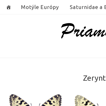
Skip
Motýle Európy
Saturnidae a
to
content
Home
Zerynt