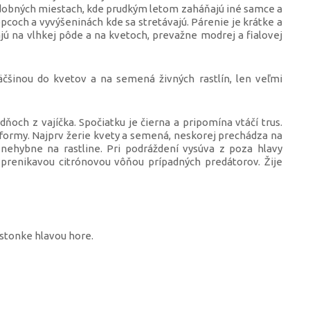
odobných miestach, kde prudkým letom zaháňajú iné samce a
opcoch a vyvýšeninách kde sa stretávajú. Párenie je krátke a
jú na vlhkej pôde a na kvetoch, prevažne modrej a fialovej
äčšinou do kvetov a na semená živných rastlín, len veľmi
ňoch z vajíčka. Spočiatku je čierna a pripomína vtáčí trus.
 formy. Najprv žerie kvety a semená, neskorej prechádza na
í nehybne na rastline. Pri podráždení vysúva z poza hlavy
 prenikavou citrónovou vôňou prípadných predátorov. Žije
stonke hlavou hore.