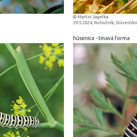
© Martin Jagelka
29.5.2024, Rohožník, Slovensk
húsenica - tmavá forma