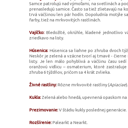
Samce patrolujú nad výmoľami, na svetlinách a p
prenasledujú samice. Často sa tiež zlietavajú na k
trvá väčšinou len pár hodín. Dopoludnía motýle sa
farby, tiež na mrkvovitých rastlinách.
Vajíčko:
Bledožlté, okrúhle, kladené jednotlivo v
zriedkavo na listy.
Húsenica:
Húsenica sa liahne po zhruba dvoch týžd
Neskôr je zelená a vzácne tvorí aj tmavé - čierne
listy. Je len málo pohyblivá a väčšinu času sed
oranžovú vidlicu – osmaterium, ktoré zastrašuje
zhruba 6 týždňov, pričom sa 4 krát zvlieka.
Živné rastliny:
Rôzne mrkvovité rastliny (
Apiaciae
).
Kukla:
Zelená alebo hnedá, upevnená opaskom na 
Prezimovanie:
V štádiu kukly poslednej generácie.
Rozšírenie:
Palearkt a Nearkt.