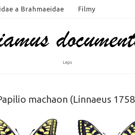
idae a Brahmaeidae
Filmy
Leps
Papilio machaon (Linnaeus 1758