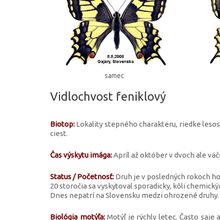
samec
Vidlochvost feniklový
Biotop:
Lokality stepného charakteru, riedke lesoste
ciest.
Čas výskytu imága:
Apríl až október v dvoch ale väč
Status / Početnosť:
Druh je v posledných rokoch ho
20 storočia sa vyskytoval sporadicky, kôli chemi
Dnes nepatrí na Slovensku medzi ohrozené druhy.
Biológia motýľa:
Motýľ je rýchly letec. Často saje