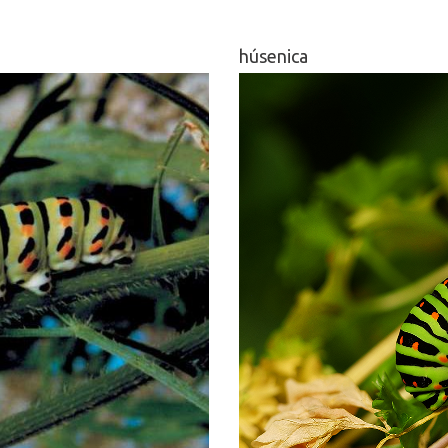
húsenica