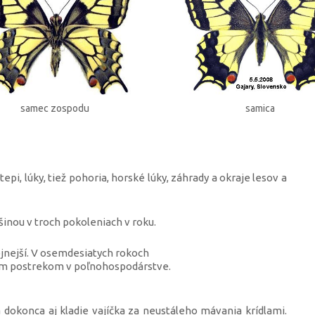
samec zospodu
samica
pi, lúky, tiež pohoria, horské lúky, záhrady a okraje lesov a
šinou v troch pokoleniach v roku.
jnejší. V osemdesiatych rokoch
ckým postrekom v poľnohospodárstve.
 a dokonca aj kladie vajíčka za neustáleho mávania krídlami.