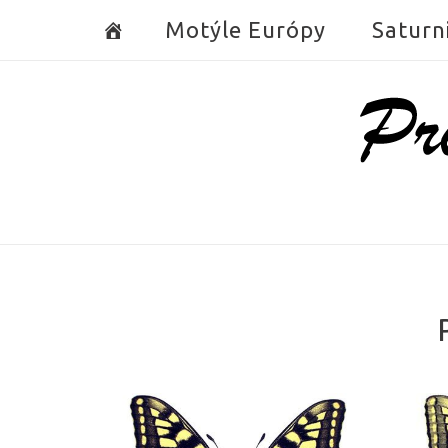
Skip
Motýle Európy
Saturn
to
content
Home