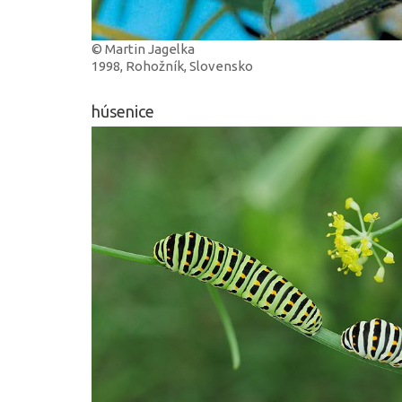
© Martin Jagelka
1998, Rohožník, Slovensko
húsenice