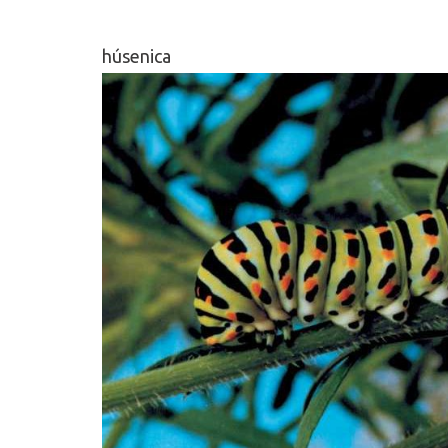
húsenica