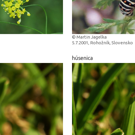
© Martin Jagelka
5.7.2001, Rohožník, Slovensko
húsenica