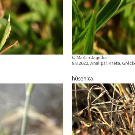
© Martin Jagelka
8.8.2022, Analipsi, Kréta, Gréck
húsenica