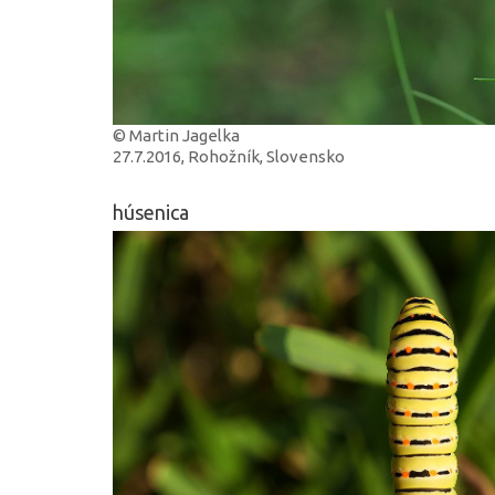
© Martin Jagelka
27.7.2016, Rohožník, Slovensko
húsenica