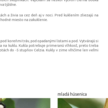
va týždne.
ách a živia sa cez deň aj v noci. Pred kuklením zliezajú na
 vhodné miesto na zakuklenie.
pod koreňmi tráv, pod opadanými listami a pod. Vytvárajú si
a na kuklu. Kukla potrebuje primeranú vlhkosť, preto treba
lotách do -5 stupňov Celzia. Kukly v zime vlhčíme len veľmi
mladá húsenica