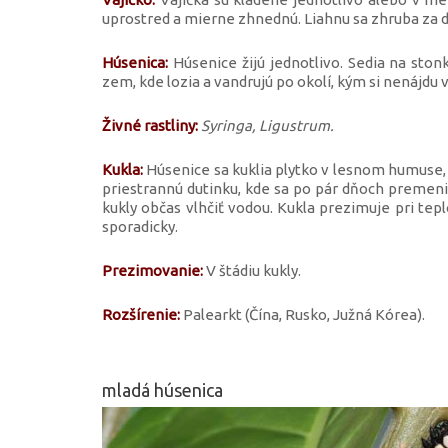
uprostred a mierne zhnednú. Liahnu sa zhruba za d
Húsenica:
Húsenice žijú jednotlivo. Sedia na stonk
zem, kde lozia a vandrujú po okolí, kým si nenájdu
Živné rastliny:
Syringa, Ligustrum.
Kukla:
Húsenice sa kuklia plytko v lesnom humuse, 
priestrannú dutinku, kde sa po pár dňoch premeni
kukly občas vlhčiť vodou. Kukla prezimuje pri tep
sporadicky.
Prezimovanie:
V štádiu kukly.
Rozšírenie:
Palearkt (Čína, Rusko, Južná Kórea).
mladá húsenica