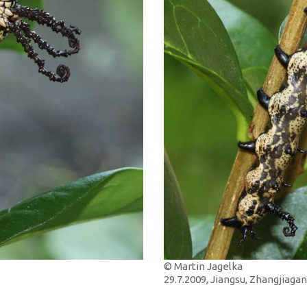
© Martin Jagelka
29.7.2009, Jiangsu, Zhangjiagan