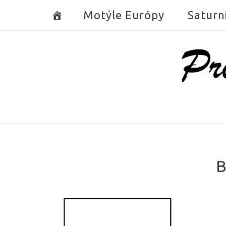
Skip
Motýle Európy
Saturn
to
content
Home
B