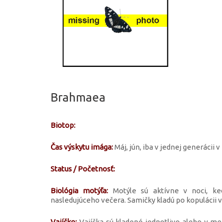
Brahmaea
Biotop:
Čas výskytu imága:
Máj, jún, iba v jednej generácii v
Status / Početnosť:
Biológia motýľa:
Motýle sú aktívne v noci, ke
nasledujúceho večera. Samičky kladú po kopulácii vaj
Vajíčko:
Vajíčka sú kladené jednotlivo alebo v me