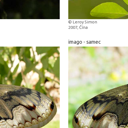
© Leroy Simon
2007, Čína
imago - samec