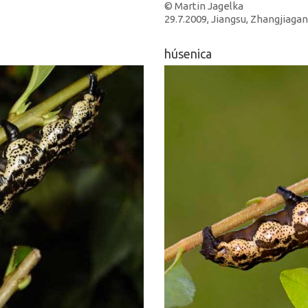
© Martin Jagelka
29.7.2009, Jiangsu, Zhangjiagan
húsenica