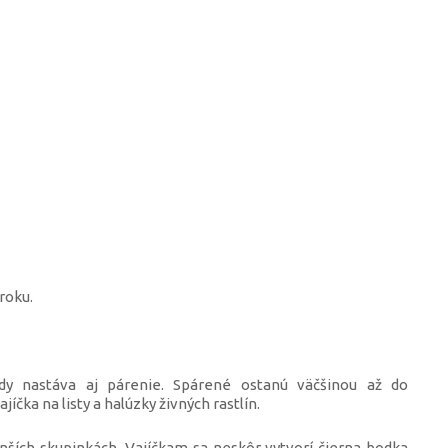
 roku.
dy nastáva aj párenie. Spárené ostanú väčšinou až do
íčka na listy a halúzky živných rastlín.
nších skupinkách. Vajíčkam sa neskôr vytvorí čierna bodka