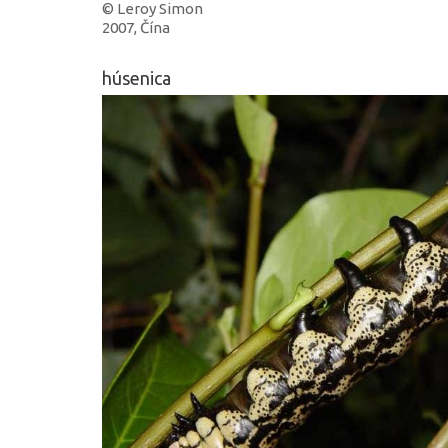
© Leroy Simon
2007, Čína
húsenica