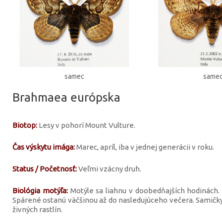
samec
same
Brahmaea európska
Biotop:
Lesy v pohorí Mount Vulture.
Čas výskytu imága:
Marec, apríl, iba v jednej generácii v roku.
Status / Početnosť:
Veľmi vzácny druh.
Biológia motýľa:
Motýle sa liahnu v doobedňajších hodinách. 
Spárené ostanú väčšinou až do nasledujúceho večera. Samičky k
živných rastlín.