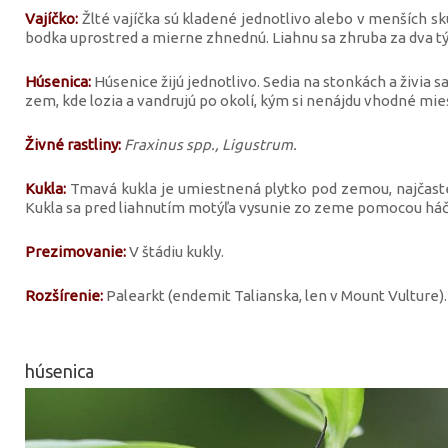
Vajíčko:
Žlté vajíčka sú kladené jednotlivo alebo v menších sk
bodka uprostred a mierne zhnednú. Liahnu sa zhruba za dva t
Húsenica:
Húsenice žijú jednotlivo. Sedia na stonkách a živia sa
zem, kde lozia a vandrujú po okolí, kým si nenájdu vhodné mie
Živné rastliny:
Fraxinus spp., Ligustrum.
Kukla:
Tmavá kukla je umiestnená plytko pod zemou, najčas
Kukla sa pred liahnutím motýľa vysunie zo zeme pomocou háč
Prezimovanie:
V štádiu kukly.
Rozšírenie:
Palearkt (endemit Talianska, len v Mount Vulture).
húsenica