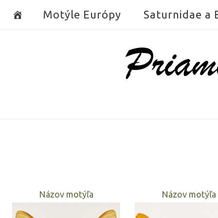
Skip
Motýle Európy
Saturnidae a
to
content
Home
Názov motýľa
Názov motýľa