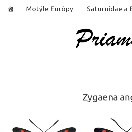
Skip
Motýle Európy
Saturnidae a
to
content
Home
Zygaena an