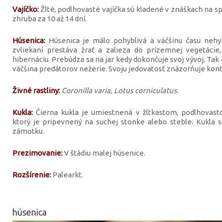
Vajíčko:
Žlté, podlhovasté vajíčka sú kladené v znáškach na spo
zhruba za 10 až 14 dní.
Húsenica:
Húsenica je málo pohyblivá a väčšinu času neh
zvliekaní prestáva žrať a zalieza do prízemnej vegetácie
hibernáciu. Prebúdza sa na jar kedy dokončuje svoj vývoj. Tak 
väčšina predátorov nežerie. Svoju jedovatosť znázorňuje kon
Živné rastliny:
Coronilla varia, Lotus corniculatus.
Kukla:
Čierna kukla je umiestnená v žltkastom, podlhova
ktorý je pripevnený na suchej stonke alebo steble. Kukla 
zámotku.
Prezimovanie:
V štádiu malej húsenice.
Rozšírenie:
Palearkt.
húsenica