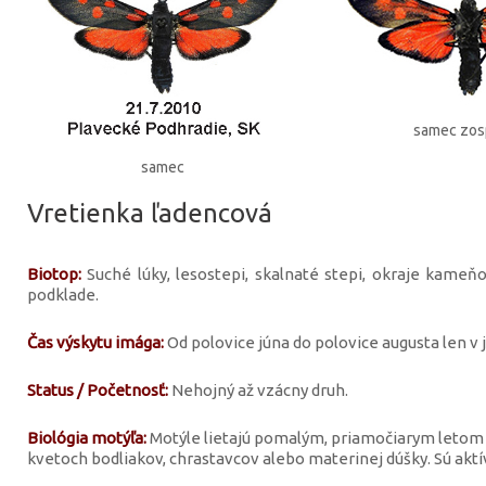
samec zo
samec
Vretienka ľadencová
Biotop:
Suché lúky, lesostepi, skalnaté stepi, okraje kam
podklade.
Čas výskytu imága:
Od polovice júna do polovice augusta len v
Status / Početnosť:
Nehojný až vzácny druh.
Biológia motýľa:
Motýle lietajú pomalým, priamočiarym letom p
kvetoch bodliakov, chrastavcov alebo materinej dúšky. Sú aktív