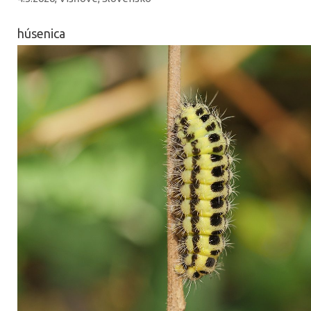
húsenica