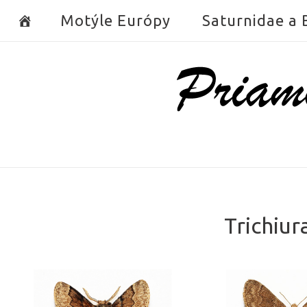
Skip
Motýle Európy
Saturnidae a
to
content
Home
Trichiur