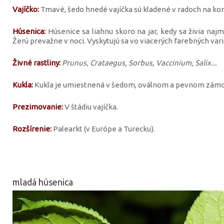
Vajíčko:
Tmavé, šedo hnedé vajíčka sú kladené v radoch na kon
Húsenica:
Húsenice sa liahnu skoro na jar, kedy sa živia naj
Žerú prevažne v noci. Vyskytujú sa vo viacerých farebných vari
Živné rastliny:
Prunus, Crataegus, Sorbus, Vaccinium, Salix...
Kukla:
Kukla je umiestnená v šedom, oválnom a pevnom zámot
Prezimovanie:
V štádiu vajíčka.
Rozšírenie:
Palearkt (v Európe a Turecku).
mladá húsenica