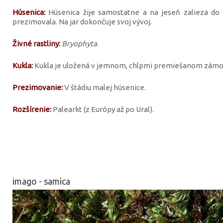
Húsenica:
Húsenica žije samostatne a na jeseň zalieza do
prezimovala. Na jar dokončuje svoj vývoj.
Živné rastliny:
Bryophyta
.
Kukla:
Kukla je uložená v jemnom, chlpmi premiešanom zámot
Prezimovanie:
V štádiu malej húsenice.
Rozšírenie:
Palearkt (z Európy až po Ural).
imago - samica