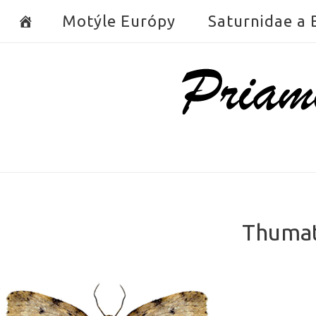
Skip
Motýle Európy
Saturnidae a
to
content
Home
Thumat