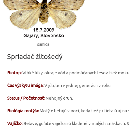
samica
Spriadač žltošedý
Biotop:
Vlhké lúky, okraje vôd a podmáčaných lesov, tiež mokra
Čas výskytu imága:
V júli, len v jednej generácii v roku.
Status / Početnosť:
Nehojný druh.
Biológia motýľa:
Motýle lietajú v noci, kedy tiež prilietajú aj na 
Vajíčko:
Belavé, guľaté vajíčka sú kladené v malých znáškach. 