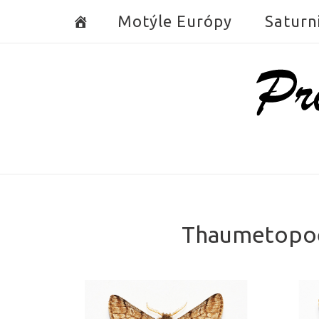
Skip
Motýle Európy
Saturn
to
content
Home
Thaumetopoea