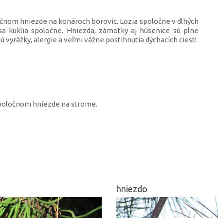
čnom hniezde na konároch borovíc. Lozia spoločne v dlhých
sa kuklia spoločne. Hniezda, zámotky aj húsenice sú plne
 vyrážky, alergie a veľmi vážne postihnutia dýchacích ciest!
spoločnom hniezde na strome.
hniezdo