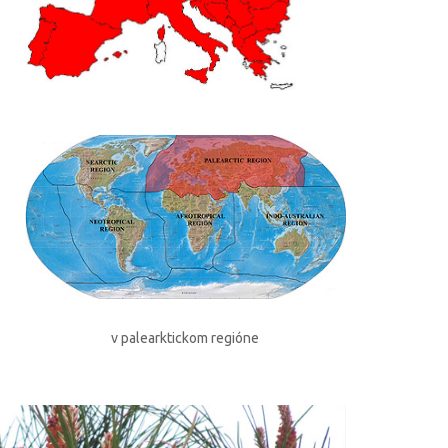
v palearktickom regióne