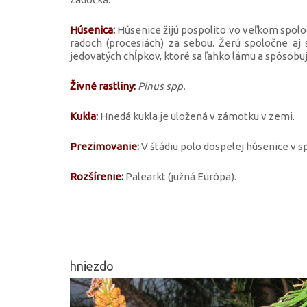
Húsenica:
Húsenice žijú pospolito vo veľkom spolo
radoch (procesiách) za sebou. Žerú spoločne aj 
jedovatých chĺpkov, ktoré sa ľahko lámu a spôsobujú
Živné rastliny:
Pinus spp.
Kukla:
Hnedá kukla je uložená v zámotku v zemi.
Prezimovanie:
V štádiu polo dospelej húsenice v 
Rozšírenie:
Palearkt (južná Európa).
hniezdo