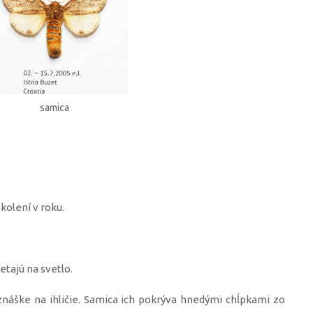
samica
kolení v roku.
ietajú na svetlo.
 znáške na ihličie. Samica ich pokrýva hnedými chĺpkami zo