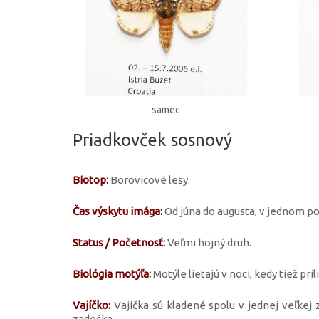
samec
Priadkovček sosnový
Biotop:
Borovicové lesy.
Čas výskytu imága:
Od júna do augusta, v jednom po
Status / Početnosť:
Veľmi hojný druh.
Biológia motýľa:
Motýle lietajú v noci, kedy tiež pril
Vajíčko:
Vajíčka sú kladené spolu v jednej veľkej
zadočka.