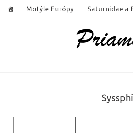
Skip
Motýle Európy
Saturnidae a
to
content
Home
Syssph