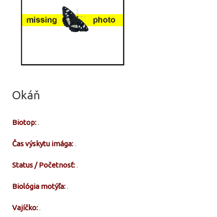
Okáň
Biotop:
.
Čas výskytu imága:
.
Status / Početnosť:
.
Biológia motýľa:
.
Vajíčko:
.