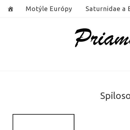
Skip
Motýle Európy
Saturnidae a
to
content
Home
Spilos