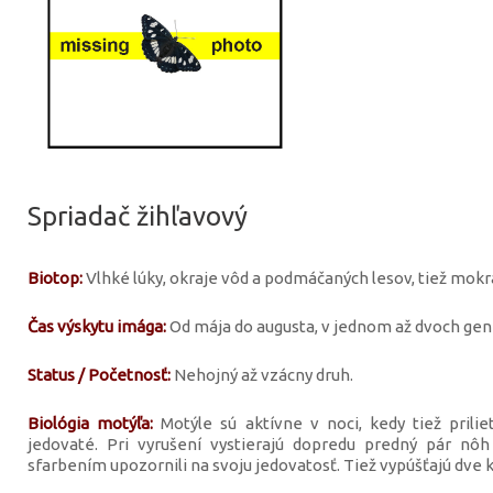
Spriadač žihľavový
Biotop:
Vlhké lúky, okraje vôd a podmáčaných lesov, tiež mokra
Čas výskytu imága:
Od mája do augusta, v jednom až dvoch gene
Status / Početnosť:
Nehojný až vzácny druh.
Biológia motýľa:
Motýle sú aktívne v noci, kedy tiež prilie
jedovaté. Pri vyrušení vystierajú dopredu predný pár nô
sfarbením upozornili na svoju jedovatosť. Tiež vypúšťajú dve 