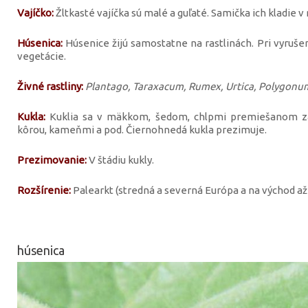
Vajíčko:
Žltkasté vajíčka sú malé a guľaté. Samička ich kladie 
Húsenica:
Húsenice žijú samostatne na rastlinách. Pri vyrušen
vegetácie.
Živné rastliny:
Plantago, Taraxacum, Rumex, Urtica, Polygonu
Kukla:
Kuklia sa v mäkkom, šedom, chlpmi premiešanom zá
kôrou, kameňmi a pod. Čiernohnedá kukla prezimuje.
Prezimovanie:
V štádiu kukly.
Rozšírenie:
Palearkt (stredná a severná Európa a na východ až
húsenica