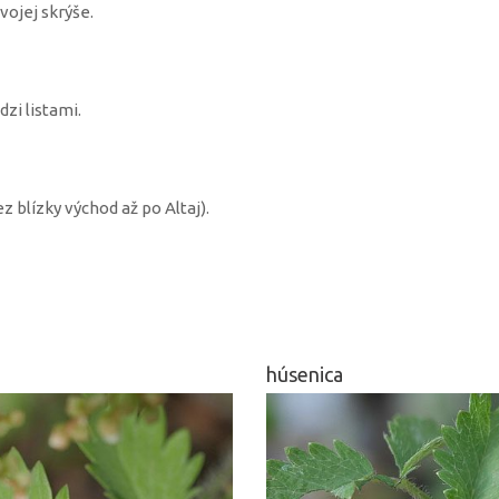
vojej skrýše.
zi listami.
z blízky východ až po Altaj).
húsenica