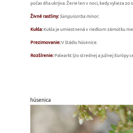
počas dňa ukrýva. Žerie len v noci, kedy vylieza zo s
Živné rastliny:
Sanguisorba minor.
Kukla:
Kukla je umiestnená v riedkom zámotku med
Prezimovanie:
V štádiu húsenice.
Rozšírenie:
Palearkt (zo strednej a južnej Európy ce
húsenica