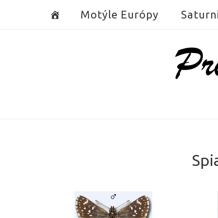
Skip
Motýle Európy
Saturn
to
content
Home
Spi