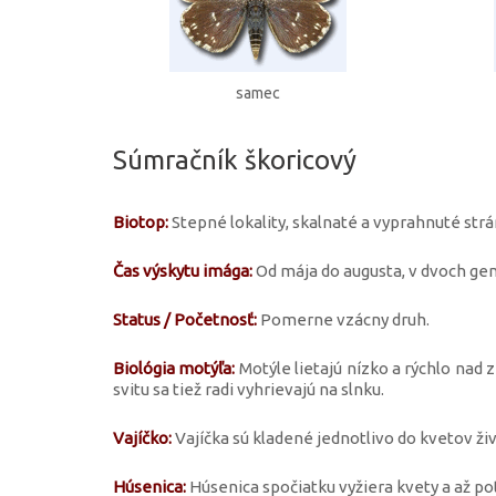
samec
Súmračník škoricový
Biotop:
Stepné lokality, skalnaté a vyprahnuté strá
Čas výskytu imága:
Od mája do augusta, v dvoch gen
Status / Početnosť:
Pomerne vzácny druh.
Biológia motýľa:
Motýle lietajú nízko a rýchlo nad 
svitu sa tiež radi vyhrievajú na slnku.
Vajíčko:
Vajíčka sú kladené jednotlivo do kvetov živ
Húsenica:
Húsenica spočiatku vyžiera kvety a až pot