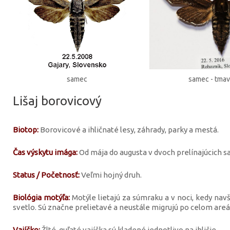
samec
samec - tmav
Lišaj borovicový
Biotop:
Borovicové a ihličnaté lesy, záhrady, parky a mestá.
Čas výskytu imága:
Od mája do augusta v dvoch prelínajúcich s
Status / Početnosť:
Veľmi hojný druh.
Biológia motýľa:
Motýle lietajú za súmraku a v noci, kedy navšt
svetlo. Sú značne prelietavé a neustále migrujú po celom areál
Vajíčko:
Žlté, guľaté vajíčka sú kladené jednotlivo na ihličie.