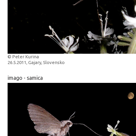
© Peter Kurina
26.5.2011, Gajary, Slovensko
imago - samica