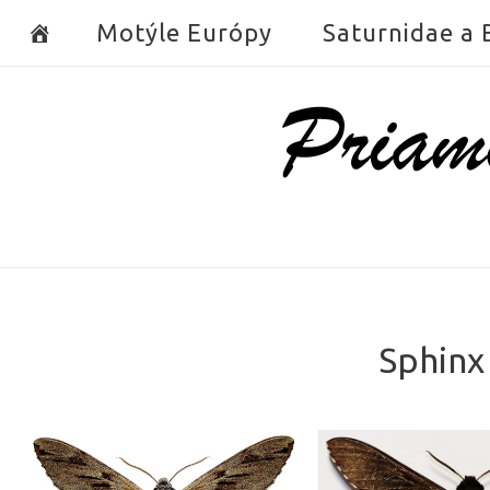
Skip
Motýle Európy
Saturnidae a
to
content
Home
Sphinx 