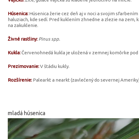
Húsenica:
Húsenica žerie cez deň aj v noci a svojim sfarbení
haluziach, kde sedí. Pred kuklením zhnedne a zlezie na zem,
na zakuklenie.
Živné rastliny:
Pinus spp.
Kukla:
Červenohnedá kukla je uložená v zemnej komôrke pod z
Prezimovanie:
V štádiu kukly.
Rozšírenie:
Palearkt a nearkt (zavlečený do severnej Ameriky)
mladá húsenica