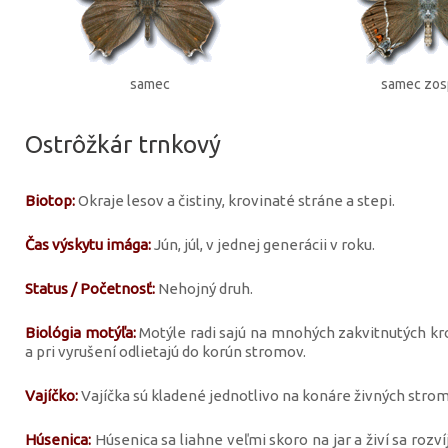
samec
samec zo
Ostrôžkár trnkový
Biotop:
Okraje lesov a čistiny, krovinaté stráne a stepi.
Čas výskytu imága:
Jún, júl, v jednej generácii v roku.
Status / Početnosť:
Nehojný druh.
Biológia motýľa:
Motýle radi sajú na mnohých zakvitnutých kro
a pri vyrušení odlietajú do korún stromov.
Vajíčko:
Vajíčka sú kladené jednotlivo na konáre živných strom
Húsenica:
Húsenica sa liahne veľmi skoro na jar a živí sa rozv