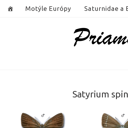
Skip
Motýle Európy
Saturnidae a
to
content
Home
Satyrium spin