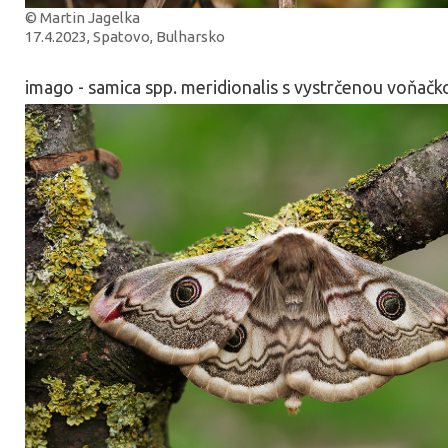
© Martin Jagelka
17.4.2023, Spatovo, Bulharsko
imago - samica spp. meridionalis s vystrčenou voňačk