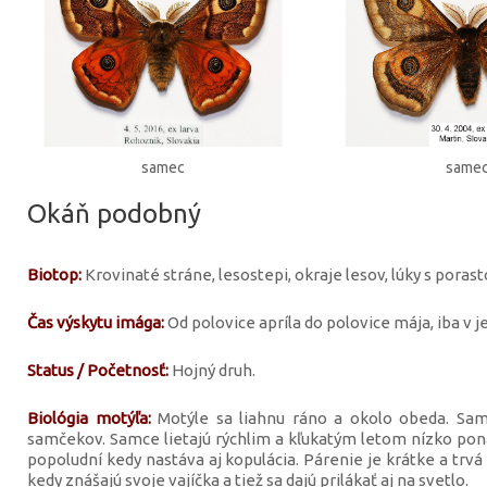
samec
same
Okáň podobný
Biotop:
Krovinaté stráne, lesostepi, okraje lesov, lúky s poras
Čas výskytu imága:
Od polovice apríla do polovice mája, iba v j
Status / Početnosť:
Hojný druh.
Biológia motýľa:
Motýle sa liahnu ráno a okolo obeda. Sami
samčekov. Samce lietajú rýchlim a kľukatým letom nízko pona
popoludní kedy nastáva aj kopulácia. Párenie je krátke a trvá 
kedy znášajú svoje vajíčka a tiež sa dajú prilákať aj na svetlo.