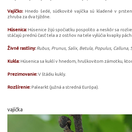
Vajíčko:
Hnedo šedé, súdkovité vajíčka sú kladené v prsten
zhruba za dva týždne.
Húsenica:
Húsenice žijú spočiatku pospolito a neskôr sa rozlieza
stáčajú prednú časť tela a z ostňov na tele vylúčia kvapky pách
Živné rastliny:
Rubus, Prunus, Salix, Betula, Populus, Calluna, Sc
Kukla:
Húsenica sa kuklí v hnedom, hruškovitom zámotku, ktorý
Prezimovanie:
V štádiu kukly.
Rozšírenie:
Palearkt (južná a stredná Európa).
vajíčka