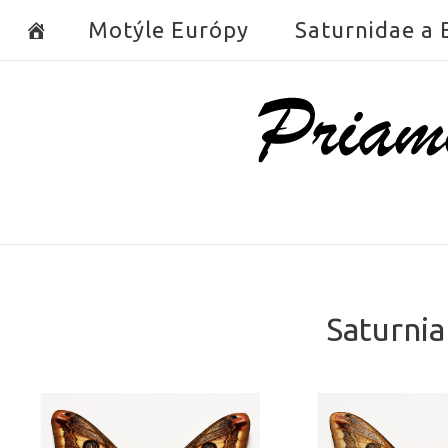
Skip
Motýle Európy
Saturnidae a
to
content
Home
Saturnia