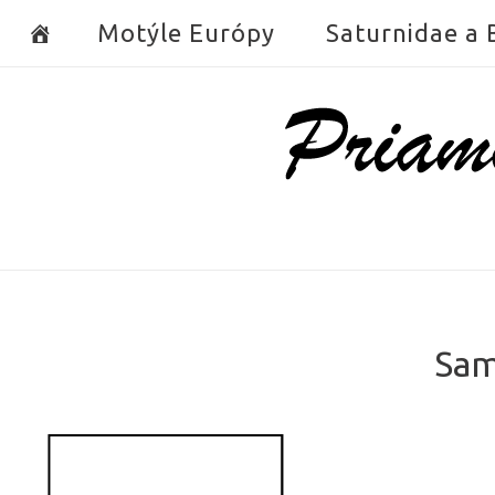
Skip
Motýle Európy
Saturnidae a
to
content
Home
Sam