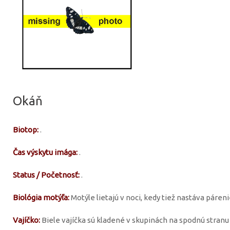
Okáň
Biotop:
.
Čas výskytu imága:
.
Status / Početnosť:
.
Biológia motýľa:
Motýle lietajú v noci, kedy tiež nastáva páreni
Vajíčko:
Biele vajíčka sú kladené v skupinách na spodnú stranu l