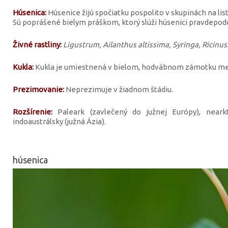
Húsenica:
Húsenice žijú spočiatku pospolito v skupinách na lis
Sú poprášené bielym práškom, ktorý slúži húsenici pravdepo
Živné rastliny:
Ligustrum, Ailanthus altissima, Syringa, Ricinus.
Kukla:
Kukla je umiestnená v bielom, hodvábnom zámotku med
Prezimovanie:
Neprezimuje v žiadnom štádiu.
Rozšírenie:
Paleark (zavlečený do južnej Európy), neark
indoaustrálsky (južná Ázia).
húsenica