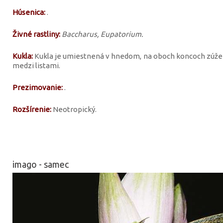
Húsenica:
.
Živné rastliny:
Baccharus, Eupatorium.
Kukla:
Kukla je umiestnená v hnedom, na oboch koncoch zúže
medzi listami.
Prezimovanie:
.
Rozšírenie:
Neotropický.
imago - samec