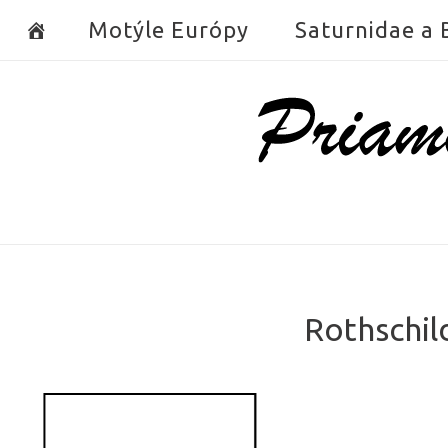
Skip
Motýle Európy
Saturnidae a
to
content
Home
Rothschil