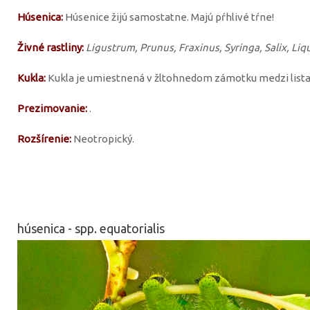
Húsenica:
Húsenice žijú samostatne. Majú pŕhlivé tŕne!
Živné rastliny:
Ligustrum, Prunus, Fraxinus, Syringa, Salix, Li
Kukla:
Kukla je umiestnená v žltohnedom zámotku medzi lista
Prezimovanie:
.
Rozšírenie:
Neotropický.
húsenica - spp. equatorialis