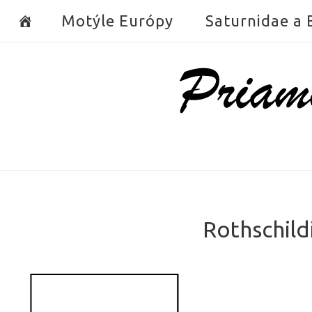
Skip
Motýle Európy
Saturnidae a
to
content
Home
Rothschild