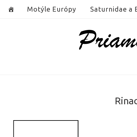
Skip
Motýle Európy
Saturnidae a
to
content
Home
Rinac