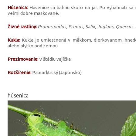
Húsenica:
Húsenice sa liahnu skoro na jar. Po vyliahnutí sa r
veľmi dobre maskované.
Živné rastliny:
Prunus padus, Prunus, Salix, Juglans, Quercus..
Kukla:
Kukla je umiestnená v mäkkom, dierkovanom, hned
alebo plytko pod zemou.
Prezimovanie:
V štádiu vajíčka.
Rozšírenie:
Palearktický (Japonsko).
húsenica