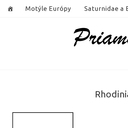
Skip
Motýle Európy
Saturnidae a
to
content
Home
Rhodini