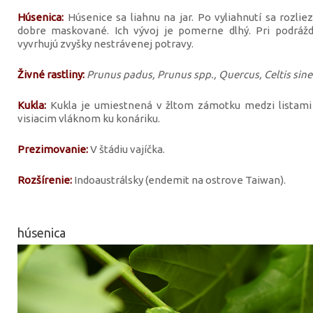
Húsenica:
Húsenice sa liahnu na jar. Po vyliahnutí sa rozliez
dobre maskované. Ich vývoj je pomerne dlhý. Pri podrážd
vyvrhujú zvyšky nestrávenej potravy.
Živné rastliny:
Prunus padus, Prunus spp., Quercus, Celtis sinens
Kukla:
Kukla je umiestnená v žltom zámotku medzi listami
visiacim vláknom ku konáriku.
Prezimovanie:
V štádiu vajíčka.
Rozšírenie:
Indoaustrálsky (endemit na ostrove Taiwan).
húsenica