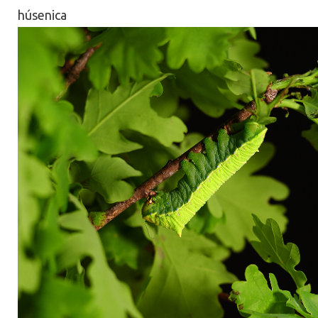
húsenica