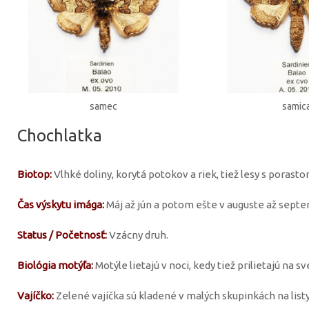
samec
samic
Chochlatka
Biotop:
Vlhké doliny, korytá potokov a riek, tiež lesy s porasto
Čas výskytu imága:
Máj až jún a potom ešte v auguste až septe
Status / Početnosť:
Vzácny druh.
Biológia motýľa:
Motýle lietajú v noci, kedy tiež prilietajú na sv
Vajíčko:
Zelené vajíčka sú kladené v malých skupinkách na listy