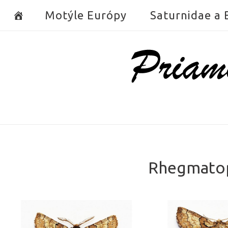
Skip
Motýle Európy
Saturnidae a
to
content
Home
Rhegmatoph