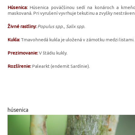
Húsenica:
Húsenica poväčšinou sedí na konároch a kmeňo
maskovaná. Pri vyrušení vyvrhuje tekutinu a zvyšky nestrávene
Živné rastliny:
Populus spp., Salix spp.
Kukla:
Tmavohnedá kukla je uložená v zámotku medzi listami.
Prezimovanie:
V štádiu kukly.
Rozšírenie:
Palearkt (endemit Sardínie).
húsenica