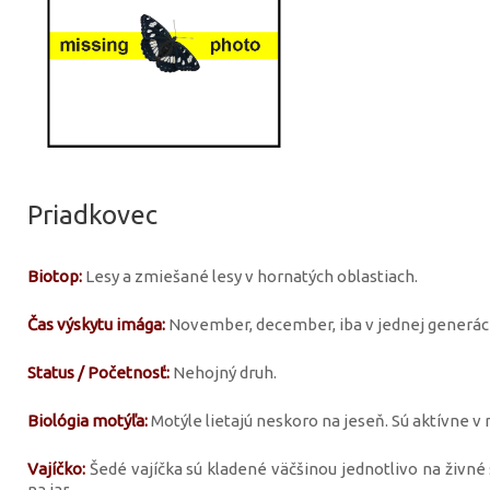
Priadkovec
Biotop:
Lesy a zmiešané lesy v hornatých oblastiach.
Čas výskytu imága:
November, december, iba v jednej generácii
Status / Početnosť:
Nehojný druh.
Biológia motýľa:
Motýle lietajú neskoro na jeseň. Sú aktívne v no
Vajíčko:
Šedé vajíčka sú kladené väčšinou jednotlivo na živné 
na jar.