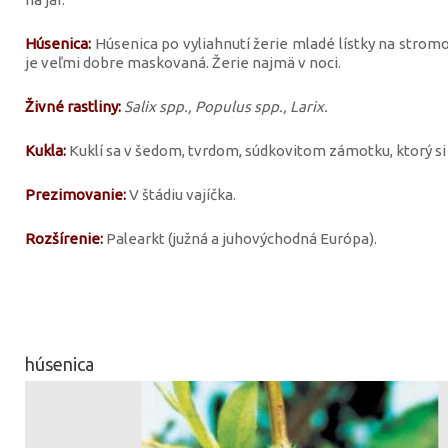
Húsenica:
Húsenica po vyliahnutí žerie mladé lístky na strom
je veľmi dobre maskovaná. Žerie najmä v noci.
Živné rastliny:
Salix spp., Populus spp., Larix.
Kukla:
Kuklí sa v šedom, tvrdom, súdkovitom zámotku, ktorý si
Prezimovanie:
V štádiu vajíčka.
Rozšírenie:
Palearkt (južná a juhovýchodná Európa).
húsenica