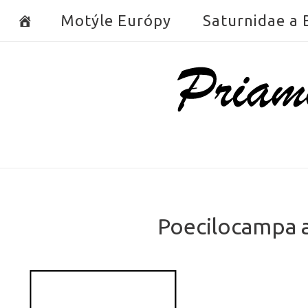
Skip
Motýle Európy
Saturnidae a
to
content
Home
Poecilocampa a