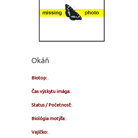
Okáň
Biotop:
.
Čas výskytu imága:
.
Status / Početnosť:
.
Biológia motýľa:
.
Vajíčko:
.