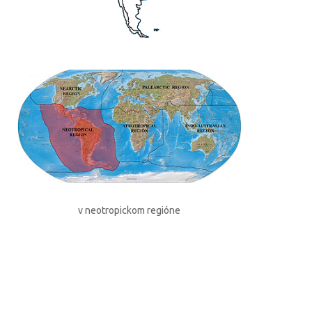
v neotropickom regióne