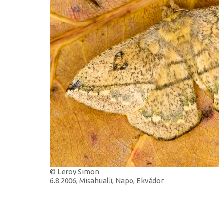
© Leroy Simon
6.8.2006, Misahualli, Napo, Ekvádor