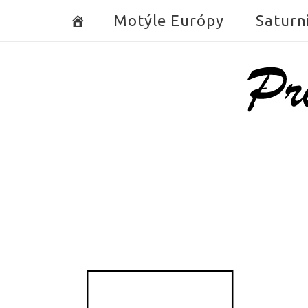
Skip
Motýle Európy
Saturn
to
content
Home