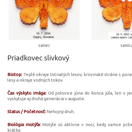
samec
samic
Priadkovec slivkový
Biotop:
Teplé okraje listnatých lesov, krovinaté stráne s pora
lesy a okraje vodných tokov.
Čas výskytu imága:
Od polovice júna do konca júla, len v je
vyskytuje aj druhá generácia v auguste.
Status / Početnosť:
Nehojný druh.
Biológia motýľa:
Motýle sú aktívne v noci, kedy samce prilie
krátke.