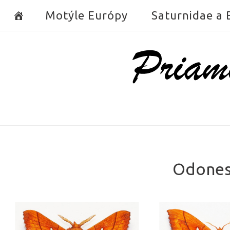
Skip
Motýle Európy
Saturnidae a
to
content
Home
Odonest