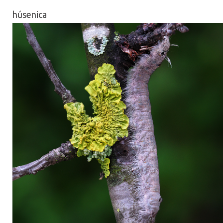
húsenica