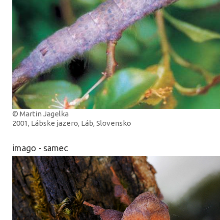
© Martin Jagelka
2001, Lábske jazero, Láb, Slovensko
imago - samec