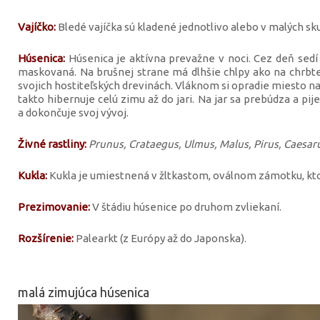
Vajíčko:
Bledé vajíčka sú kladené jednotlivo alebo v malých sk
Húsenica:
Húsenica je aktívna prevažne v noci. Cez deň sedí 
maskovaná. Na brušnej strane má dlhšie chlpy ako na chrbte,
svojich hostiteľských drevinách. Vláknom si opradie miesto na 
takto hibernuje celú zimu až do jari. Na jar sa prebúdza a pij
a dokončuje svoj vývoj.
Živné rastliny:
Prunus, Crataegus, Ulmus, Malus, Pirus, Caesarus
Kukla:
Kukla je umiestnená v žltkastom, oválnom zámotku, kto
Prezimovanie:
V štádiu húsenice po druhom zvliekaní.
Rozšírenie:
Palearkt (z Európy až do Japonska).
malá zimujúca húsenica