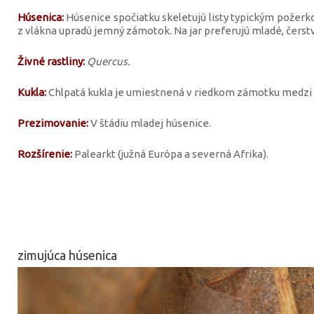
Húsenica:
Húsenice spočiatku skeletujú listy typickým požerk
z vlákna upradú jemný zámotok. Na jar preferujú mladé, čerstvé
Živné rastliny:
Quercus.
Kukla:
Chlpatá kukla je umiestnená v riedkom zámotku medzi l
Prezimovanie:
V štádiu mladej húsenice.
Rozšírenie:
Palearkt (južná Európa a severná Afrika).
zimujúca húsenica