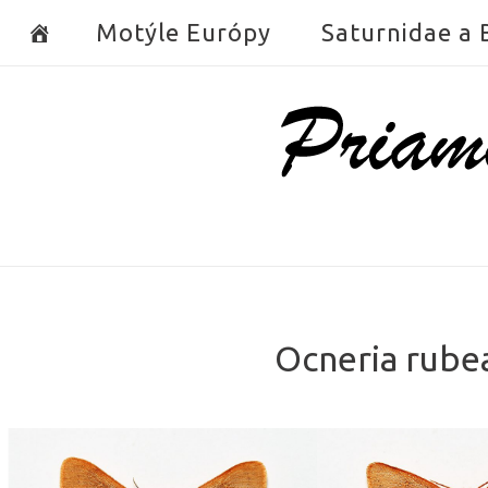
Skip
Motýle Európy
Saturnidae a
to
content
Home
Ocneria rubea