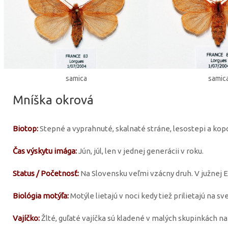
samica
samic
Mníška okrová
Biotop:
Stepné a vyprahnuté, skalnaté stráne, lesostepi a ko
Čas výskytu imága:
Jún, júl, len v jednej generácii v roku.
Status / Početnosť:
Na Slovensku veľmi vzácny druh. V južnej 
Biológia motýľa:
Motýle lietajú v noci kedy tiež prilietajú na sve
Vajíčko:
Žlté, guľaté vajíčka sú kladené v malých skupinkách na 