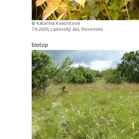
© Katarína Kvasnicová
7.8.2020, Liptovský Ján, Slovensko
biotop