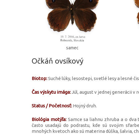
samec
Očkáň ovsíkový
Biotop:
Suché lúky, lesostepi, svetlé lesy a lesné čis
Čas výskytu imága:
Júl, august v jednej generácii v r
Status / Početnosť:
Hojný druh.
Biológia motýľa:
Samce sa liahnu zhruba a o dva t
často usadajú do podrastu, kde sú svojim sfar
mnohých kvetoch ako sú materina dúška, šalvia, ch