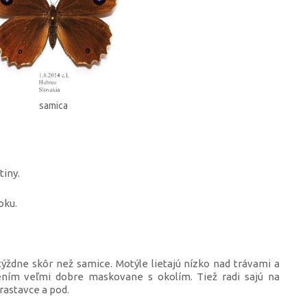
samica
tiny.
oku.
ýždne skôr než samice. Motýle lietajú nízko nad trávami a
bením veľmi dobre maskovane s okolím. Tiež radi sajú na
rastavce a pod.