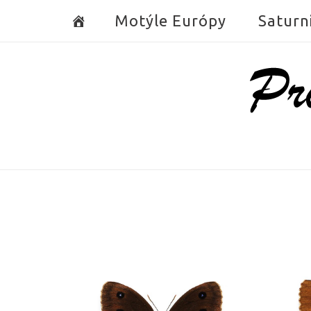
Skip
Motýle Európy
Saturn
to
content
Home