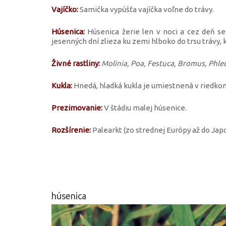
Vajíčko:
Samička vypúšťa vajíčka voľne do trávy.
Húsenica:
Húsenica žerie len v noci a cez deň sed
jesenných dní zlieza ku zemi hlboko do trsu trávy, k
Živné rastliny:
Molinia, Poa, Festuca, Bromus, Phle
Kukla:
Hnedá, hladká kukla je umiestnená v riedko
Prezimovanie:
V štádiu malej húsenice.
Rozšírenie:
Palearkt (zo strednej Európy až do Jap
húsenica