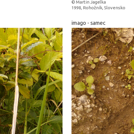
© Martin Jagelka
1998, Rohožník, Slovensko
imago - samec