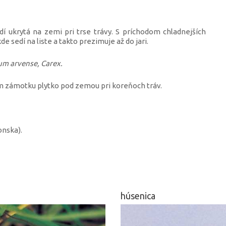
í ukrytá na zemi pri trse trávy. S príchodom chladnejších
de sedí na liste a takto prezimuje až do jari.
um arvense, Carex.
m zámotku plytko pod zemou pri koreňoch tráv.
onska).
húsenica