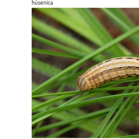
húsenica