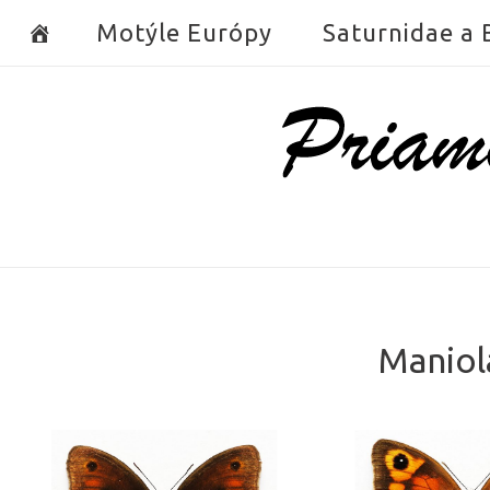
Skip
Motýle Európy
Saturnidae a
to
content
Home
Maniola