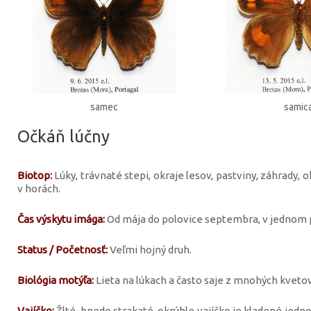
samec
samic
Očkáň lúčny
Biotop:
Lúky, trávnaté stepi, okraje lesov, pastviny, záhrady, 
v horách.
Čas výskytu imága:
Od mája do polovice septembra, v jednom p
Status / Početnosť:
Veľmi hojný druh.
Biológia motýľa:
Lieta na lúkach a často saje z mnohých kvetov
Vajíčko:
Žlté, hnedo strakaté, okrúhle vajíčko je kladené jednot