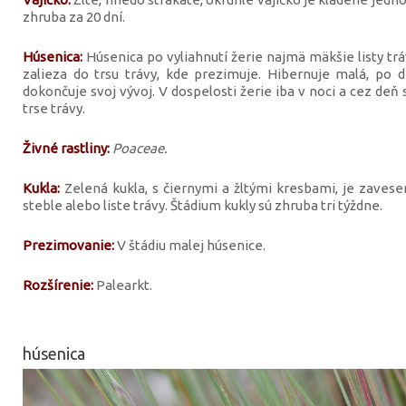
zhruba za 20 dní.
Húsenica:
Húsenica po vyliahnutí žerie najmä mäkšie listy tr
zalieza do trsu trávy, kde prezimuje. Hibernuje malá, po 
dokončuje svoj vývoj. V dospelosti žerie iba v noci a cez deň
trse trávy.
Živné rastliny:
Poaceae.
Kukla:
Zelená kukla, s čiernymi a žltými kresbami, je zaves
steble alebo liste trávy. Štádium kukly sú zhruba tri týždne.
Prezimovanie:
V štádiu malej húsenice.
Rozšírenie:
Palearkt.
húsenica