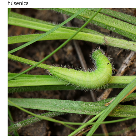
húsenica