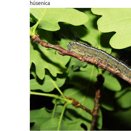
húsenica