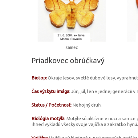
samec
Priadkovec obrúčkavý
Biotop:
Okraje lesov, svetlé dubové lesy, vyprahnu
Čas výskytu imága:
Jún, júl, len v jednej generácii v 
Status / Početnosť:
Nehojný druh.
Biológia motýľa:
Motýle sú aktívne v noci a samce pr
ihneď vykladú všetky svoje vajíčka a zakrátko hynú.
Vajíčko:
Vajíčka sú kladené v prstencových znáška