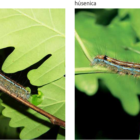
húsenica