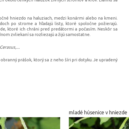
ločné hniezdo na haluziach, medzi konármi alebo na kmeni.
doch po strome a hľadajú listy, ktoré spoločne požierajú.
de, ktoré ich chráni pred predátormi a počasím. Neskôr sa
dnom zvliekaní sa rozliezajú a žijú samostatne.
Cerasus,...
branný prášok, ktorý sa z neho šíri pri dotyku. Je upradený
mladé húsenice v hniezde