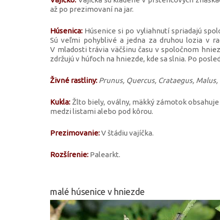
až po prezimovaní na jar.
Húsenica:
Húsenice si po vyliahnutí spriadajú spo
Sú veľmi pohyblivé a jedna za druhou lozia v ra
V mladosti trávia väčšinu času v spoločnom hniez
zdržujú v húfoch na hniezde, kde sa slnia. Po posle
Živné rastliny:
Prunus, Quercus, Crataegus, Malus, 
Kukla:
Žlto biely, oválny, mäkký zámotok obsahuje o
medzi listami alebo pod kôrou.
Prezimovanie:
V štádiu vajíčka.
Rozšírenie:
Palearkt.
malé húsenice v hniezde