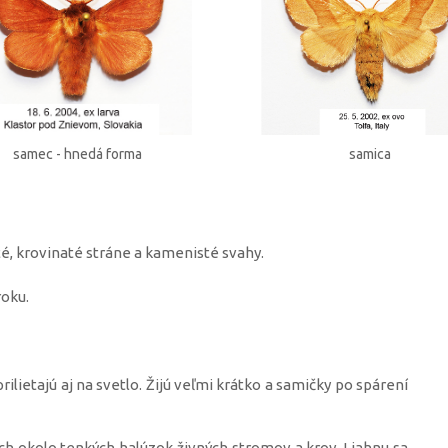
samec - hnedá forma
samica
té, krovinaté stráne a kamenisté svahy.
roku.
ilietajú aj na svetlo. Žijú veľmi krátko a samičky po spárení
ch okolo tenkých halúzok živných stromov a krov. Liahnu sa