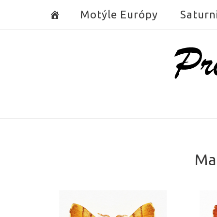
Skip
Motýle Európy
Saturn
to
content
Home
Ma