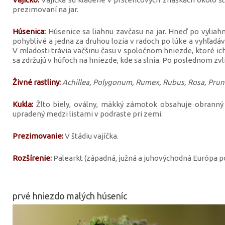
prezimovaní na jar.
Húsenica:
Húsenice sa liahnu zavčasu na jar. Hneď po vyliahn
pohyblivé a jedna za druhou lozia v radoch po lúke a vyhľadáva
V mladosti trávia väčšinu času v spoločnom hniezde, ktoré i
sa zdržujú v húfoch na hniezde, kde sa slnia. Po poslednom zvli
Živné rastliny:
Achillea, Polygonum, Rumex, Rubus, Rosa, Prunu
Kukla:
Žlto biely, oválny, mäkký zámotok obsahuje obranný p
upradený medzi listami v podraste pri zemi.
Prezimovanie:
V štádiu vajíčka.
Rozšírenie:
Palearkt (západná, južná a juhovýchodná Európa 
prvé hniezdo malých húseníc