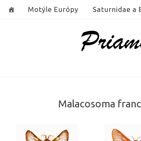
Skip
Motýle Európy
Saturnidae a
to
content
Home
Malacosoma franco