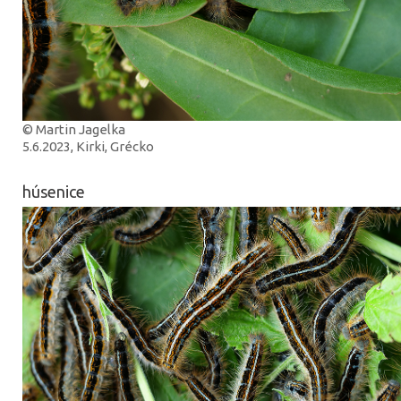
© Martin Jagelka
5.6.2023, Kirki, Grécko
húsenice