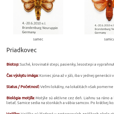
samec
samic
Priadkovec
Biotop:
Suché, krovinaté stepi, pasienky, lesostepi a vyprahnu
Čas výskytu imága:
Koniec júna až v júli, iba v jednej generácii v
Status / Početnosť:
Veľmi lokálny, na lokalitách však pomerne 
Biológia motýľa:
Motýle sú aktívne cez deň. Liahnu sa ráno a h
lietať. Samice sedia na stonkách a vábia samcov. Po krátkej kopu
Vajíčko:
Vajíčka sú kladené v prstencových znáškach okolo ste