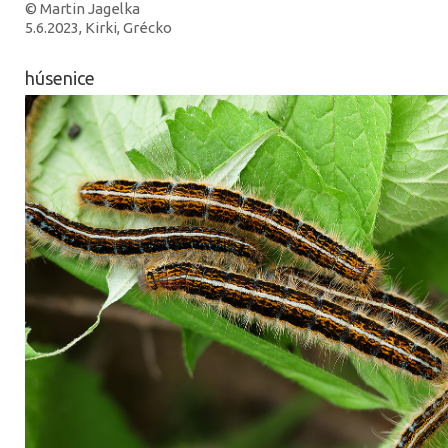
© Martin Jagelka
5.6.2023, Kirki, Grécko
húsenice