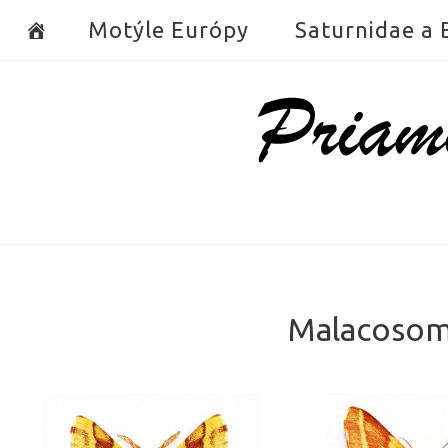
Skip
Motýle Európy
Saturnidae a
to
content
Home
Malacosoma