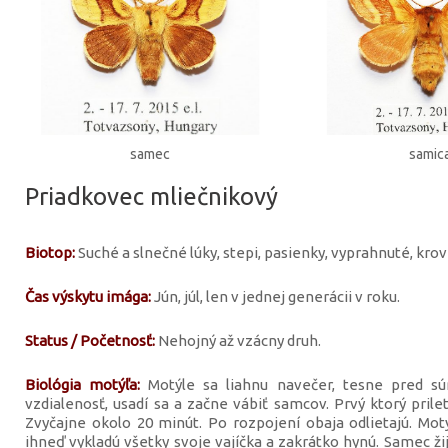
samec
samic
Priadkovec mliečnikový
Biotop:
Suché a slnečné lúky, stepi, pasienky, vyprahnuté, kro
Čas výskytu imága:
Jún, júl, len v jednej generácii v roku.
Status / Početnosť:
Nehojný až vzácny druh.
Biológia motýľa:
Motýle sa liahnu navečer, tesne pred s
vzdialenosť, usadí sa a začne vábiť samcov. Prvý ktorý prilet
Zvyčajne okolo 20 minút. Po rozpojení obaja odlietajú. Mot
ihneď vykladú všetky svoje vajíčka a zakrátko hynú. Samec ži