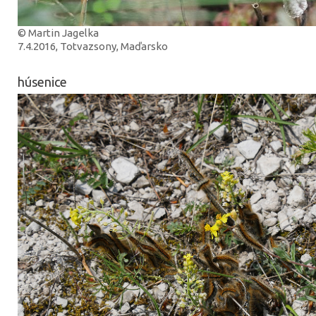
© Martin Jagelka
7.4.2016, Totvazsony, Maďarsko
húsenice