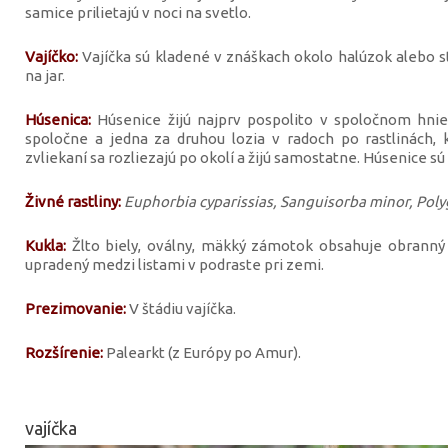
samice prilietajú v noci na svetlo.
Vajíčko:
Vajíčka sú kladené v znáškach okolo halúzok alebo st
na jar.
Húsenica:
Húsenice žijú najprv pospolito v spoločnom hniezd
spoločne a jedna za druhou lozia v radoch po rastlinách,
zvliekaní sa rozliezajú po okolí a žijú samostatne. Húsenice s
Živné rastliny:
Euphorbia cyparissias, Sanguisorba minor, Poly
Kukla:
Žlto biely, oválny, mäkký zámotok obsahuje obranný p
upradený medzi listami v podraste pri zemi.
Prezimovanie:
V štádiu vajíčka.
Rozšírenie:
Palearkt (z Európy po Amur).
vajíčka