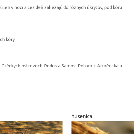
rú len v noci a cez deň zaliezajú do rôznych úkrytov, pod kôru
ch kôry.
ch Gréckych ostrovoch Rodos a Samos. Potom z Arménska a
húsenica