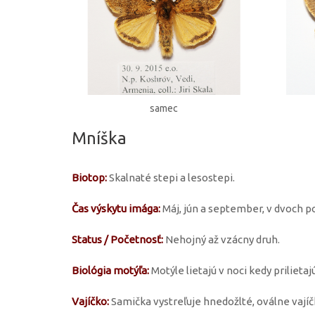
samec
Mníška
Biotop:
Skalnaté stepi a lesostepi.
Čas výskytu imága:
Máj, jún a september, v dvoch p
Status / Početnosť:
Nehojný až vzácny druh.
Biológia motýľa:
Motýle lietajú v noci kedy prilietaj
Vajíčko:
Samička vystreľuje hnedožlté, oválne vajíč