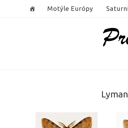
Skip
Motýle Európy
Saturn
to
content
Home
Lymant