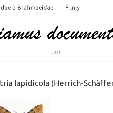
idae a Brahmaeidae
Filmy
Leps
ria lapidicola (Herrich-Schäffe