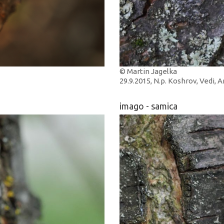
© Martin Jagelka
29.9.2015, N.p. Koshrov, Vedi,
imago - samica