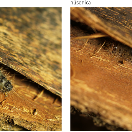
húsenica