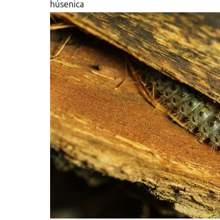
húsenica