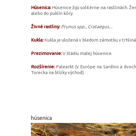
Húsenica:
Húsenice žijú solitérne na rastlinách. Že
alebo do puklín kôry.
Živné rastliny:
Prunus spp.
, Crataegus...
Kukla:
Kukla je uložená v bledom zámotku v trhliná
Prezimovanie:
V štádiu malej húsenice.
Rozšírenie:
Palearkt (v Európe na Sardínii a dvo
Turecka na blízky východ).
húsenica