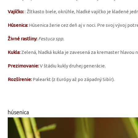
Vajíčko:
: Žltkasto biele, okrúhle, hladké vajíčko je kladené jed
Húsenica:
Húsenica žerie cez deň aj v noci. Pre svoj vývoj pot
Živné rastliny:
Festuca spp.
Kukla:
Zelená, hladká kukla je zavesená za kremaster hlavou na
Prezimovanie:
V štádiu kukly druhej generácie.
Rozšírenie:
Palearkt (z Európy až po západný Sibír).
húsenica