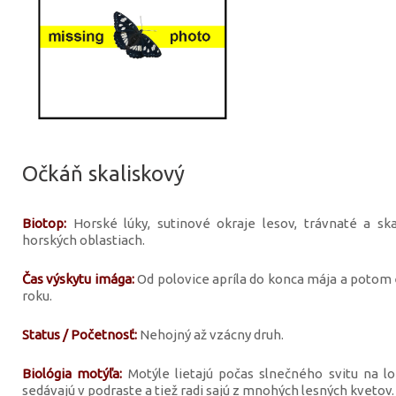
Očkáň skaliskový
Biotop:
Horské lúky, sutinové okraje lesov, trávnaté a ska
horských oblastiach.
Čas výskytu imága:
Od polovice apríla do konca mája a potom e
roku.
Status / Početnosť:
Nehojný až vzácny druh.
Biológia motýľa:
Motýle lietajú počas slnečného svitu na lo
sedávajú v podraste a tiež radi sajú z mnohých lesných kvetov.