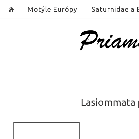
Skip
Motýle Európy
Saturnidae a
to
content
Home
Lasiommata p