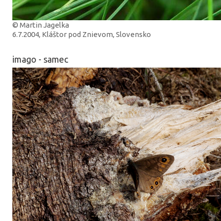
© Martin Jagelka
6.7.2004, Kláštor pod Znievom, Slovensko
imago - samec