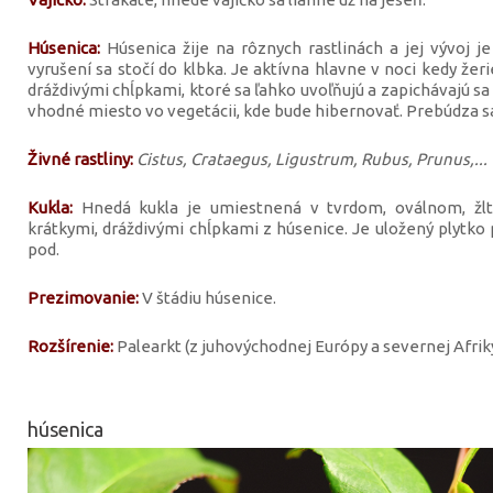
Húsenica:
Húsenica žije na rôznych rastlinách a jej vývoj j
vyrušení sa stočí do klbka. Je aktívna hlavne v noci kedy žer
dráždivými chĺpkami, ktoré sa ľahko uvoľňujú a zapichávajú sa
vhodné miesto vo vegetácii, kde bude hibernovať. Prebúdza sa
Živné rastliny:
Cistus, Crataegus, Ligustrum, Rubus, Prunus,...
Kukla:
Hnedá kukla je umiestnená v tvrdom, oválnom, žlt
krátkymi, dráždivými chĺpkami z húsenice. Je uložený plyt
pod.
Prezimovanie:
V štádiu húsenice.
Rozšírenie:
Palearkt (z juhovýchodnej Európy a severnej Afriky
húsenica