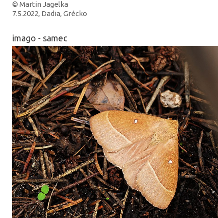
© Martin Jagelka
7.5.2022, Dadia, Grécko
imago - samec