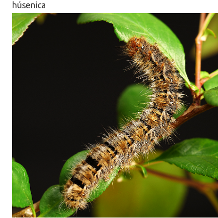
húsenica