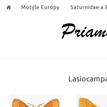
Skip
Motýle Európy
Saturnidae a
to
content
Home
Lasiocampa