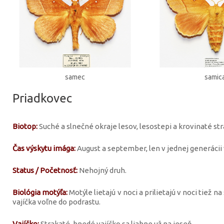
samec
samic
Priadkovec
Biotop:
Suché a slnečné okraje lesov, lesostepi a krovinaté str
Čas výskytu imága:
August a september, len v jednej generácii 
Status / Početnosť:
Nehojný druh.
Biológia motýľa:
Motýle lietajú v noci a prilietajú v noci tiež n
vajíčka voľne do podrastu.
Vajíčko:
Strakaté, hnedé vajíčko sa liahne už na jeseň.