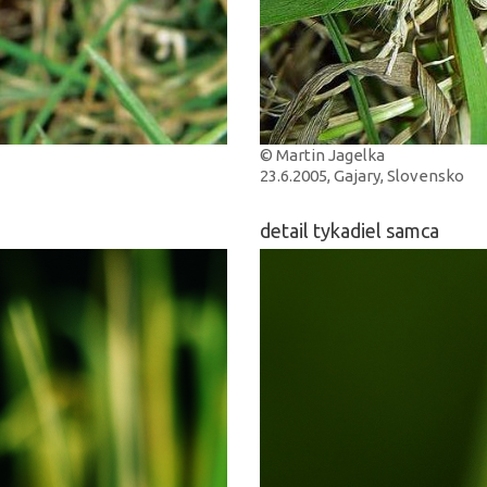
© Martin Jagelka
23.6.2005, Gajary, Slovensko
detail tykadiel samca