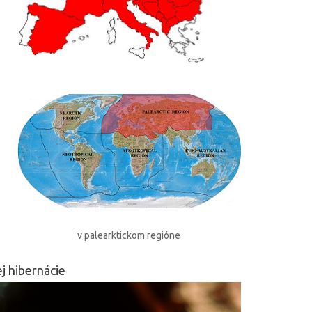
v palearktickom regióne
j hibernácie