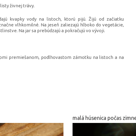
isty živnej trávy.
ú kvapky vody na listoch, ktorú pijú. Žijú od začiatku
značne vlhkomilné. Na jeseň zaliezajú hlboko do vegetácie,
linstve. Na jar sa prebúdzajú a pokračujú vo vývoji.
lpmi premiešanom, podlhovastom zámotku na listoch a na
malá húsenica počas zimne