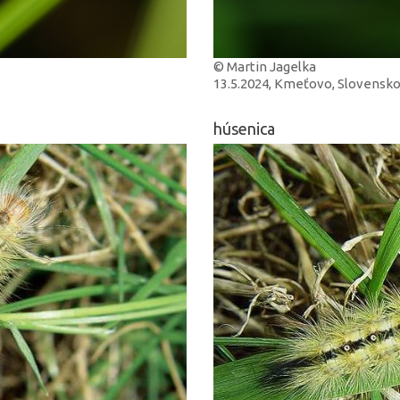
© Martin Jagelka
13.5.2024, Kmeťovo, Slovensk
húsenica