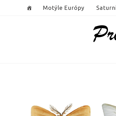
Skip
Motýle Európy
Saturn
to
content
Home