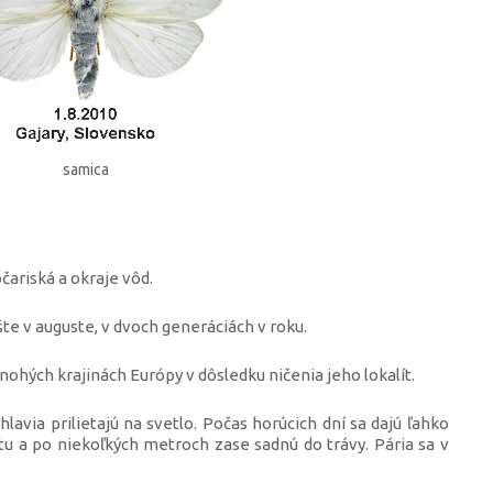
samica
čariská a okraje vôd.
te v auguste, v dvoch generáciách v roku.
ohých krajinách Európy v dôsledku ničenia jeho lokalít.
lavia prilietajú na svetlo. Počas horúcich dní sa dajú ľahko
stu a po niekoľkých metroch zase sadnú do trávy. Pária sa v