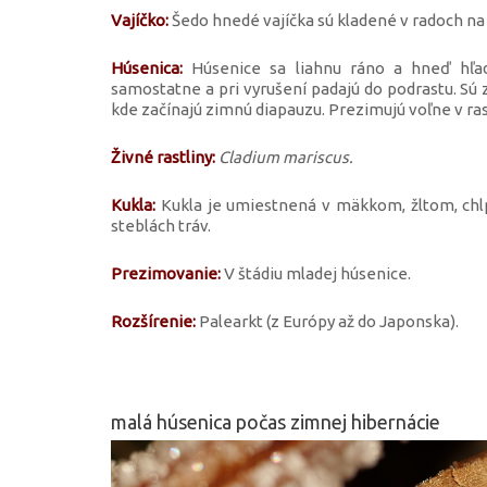
Vajíčko:
Šedo hnedé vajíčka sú kladené v radoch na l
Húsenica:
Húsenice sa liahnu ráno a hneď hľadaj
samostatne a pri vyrušení padajú do podrastu. Sú 
kde začínajú zimnú diapauzu. Prezimujú voľne v rast
Živné rastliny:
Cladium mariscus.
Kukla:
Kukla je umiestnená v mäkkom, žltom, ch
steblách tráv.
Prezimovanie:
V štádiu mladej húsenice.
Rozšírenie:
Palearkt (z Európy až do Japonska).
malá húsenica počas zimnej hibernácie