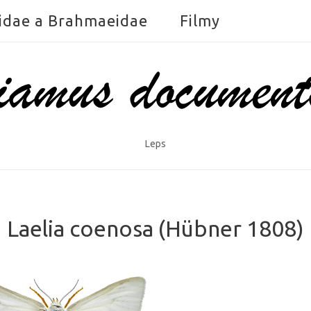
idae a Brahmaeidae
Filmy
Leps
Laelia coenosa (Hübner 1808)