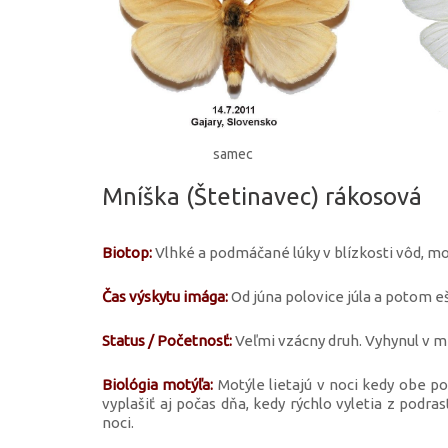
samec
Mníška (Štetinavec) rákosová
Biotop:
Vlhké a podmáčané lúky v blízkosti vôd, mo
Čas výskytu imága:
Od júna polovice júla a potom eš
Status / Početnosť:
Veľmi vzácny druh. Vyhynul v mn
Biológia motýľa:
Motýle lietajú v noci kedy obe poh
vyplašiť aj počas dňa, kedy rýchlo vyletia z podra
noci.