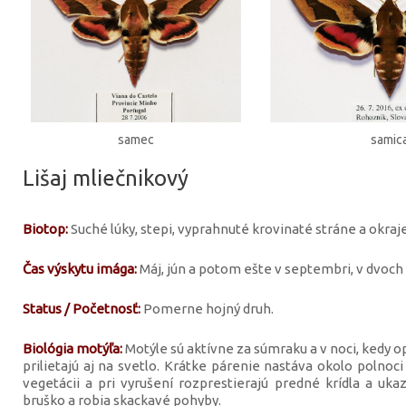
samec
samic
Lišaj mliečnikový
Biotop:
Suché lúky, stepi, vyprahnuté krovinaté stráne a okraje
Čas výskytu imága:
Máj, jún a potom ešte v septembri, v dvoch
Status / Početnosť:
Pomerne hojný druh.
Biológia motýľa:
Motýle sú aktívne za súmraku a v noci, kedy 
prilietajú aj na svetlo. Krátke párenie nastáva okolo polno
vegetácii a pri vyrušení rozprestierajú predné krídla a uka
bruško a robia skackavé pohyby.