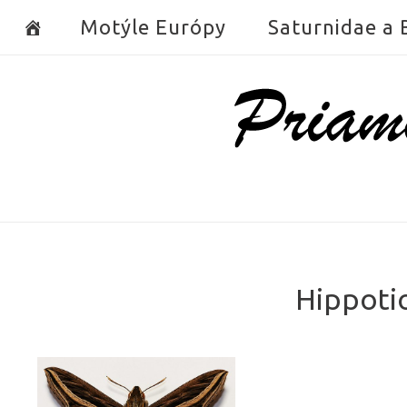
Skip
Motýle Európy
Saturnidae a
to
content
Home
Hippotio