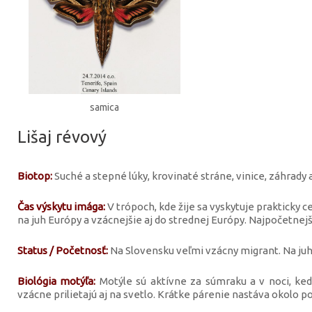
samica
Lišaj révový
Biotop:
Suché a stepné lúky, krovinaté stráne, vinice, záhrady
Čas výskytu imága:
V trópoch, kde žije sa vyskytuje prakticky c
na juh Európy a vzácnejšie aj do strednej Európy. Najpočetnejš
Status / Početnosť:
Na Slovensku veľmi vzácny migrant. Na ju
Biológia motýľa:
Motýle sú aktívne za súmraku a v noci, ke
vzácne prilietajú aj na svetlo. Krátke párenie nastáva okolo po