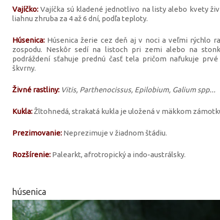
Vajíčko:
Vajíčka sú kladené jednotlivo na listy alebo kvety živ
liahnu zhruba za 4 až 6 dní, podľa teploty.
Húsenica:
Húsenica žerie cez deň aj v noci a veľmi rýchlo ras
zospodu. Neskôr sedí na listoch pri zemi alebo na ston
podráždení sťahuje prednú časť tela pričom nafukuje prvé 
škvrny.
Živné rastliny:
Vitis, Parthenocissus, Epilobium, Galium spp...
Kukla:
Žltohnedá, strakatá kukla je uložená v mäkkom zámotku
Prezimovanie:
Neprezimuje v žiadnom štádiu.
Rozšírenie:
Palearkt, afrotropický a indo-austrálsky.
húsenica